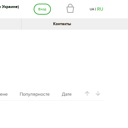
о Украине)
RU
Вход
UA
Контакты
ене
Популярносте
Дате