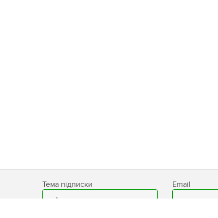
ЛТД КИТАЙ
БЕСКОНТАКТНЫЙ ИНФРАКРАСНЫЙ
ТЕРМОМЕТР JXB-178
Тема підписки
Email