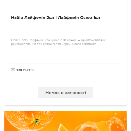
Набір Лайфемін 2шт і Лайфемін Остео 1шт
Опис Набір Лайфемін 3 за ціною 2 Лайфемін – це фітокомплекс,
рекомендований при клімаксі для корекції його симптомів.
ВІДГУКІВ:
0
Немає в наявності