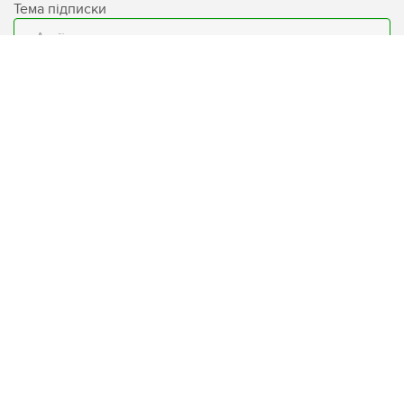
Тема підписки
Email
Підписатися
База знань
Умови використання сайту
Блог
Захист персональних даних
Бренди
Програма лояльності «LW
CLUB»
Доставка
Контакти
Мапа сайту