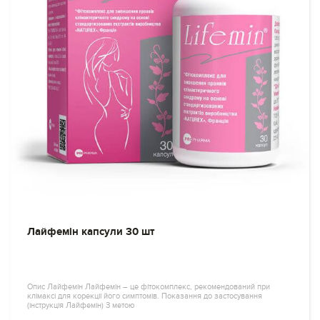
Лайфемін капсули 30 шт
Опис Лайфемін Лайфемін – це фітокомплекс, рекомендований при
клімаксі для корекції його симптомів. Показання до застосування
(інструкція Лайфемін) З метою