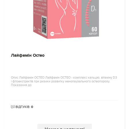
Лайфемін Остео
Опис Лайфемін ОСТЕО Лайфемін ОСТЕО - комплекс кальцію, вітаміну D3
і фітоекстрактів при ризики розвитку менопаузального остеопорозу.
Показання до
ВІДГУКІВ:
0