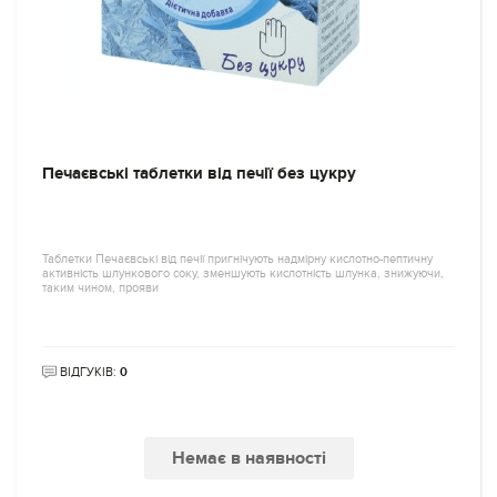
Печаєвські таблетки від печії без цукру
Таблетки Печаєвські від печії пригнічують надмірну кислотно-пептичну
активність шлункового соку, зменшують кислотність шлунка, знижуючи,
таким чином, прояви
ВІДГУКІВ:
0
Немає в наявності