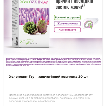
Холоплант-Тау – жовчогінний комплекс 30 шт
Показання до застосування (інструкція Холоплант-Тау) Холоплант®-Тау
рекомендується в якості дієтичної добавки до раціону харчування як
додаткове джерело фенолкарбонових