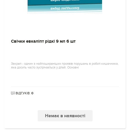
Свічки евкаліпт рідкі 9 мл 6 шт
Закреп - однин з найпоширеніших проявів порушень в роботі кишечника,
яке досить часто зустрічається у дітей. Основні
ВІДГУКІВ:
0
Немає в наявності