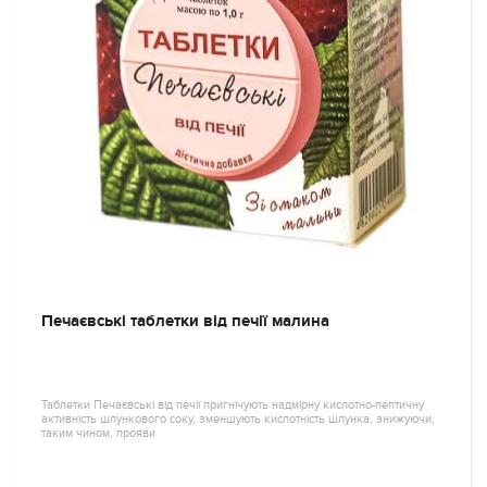
Печаєвські таблетки від печії малина
Таблетки Печаєвські від печії пригнічують надмірну кислотно-пептичну
активність шлункового соку, зменшують кислотність шлунка, знижуючи,
таким чином, прояви