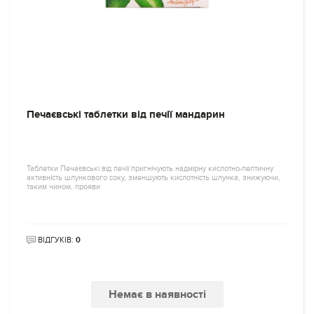
Печаєвські таблетки від печії мандарин
Таблетки Печаєвські від печії пригнічують надмірну кислотно-пептичну
активність шлункового соку, зменшують кислотність шлунка, знижуючи,
таким чином, прояви
ВІДГУКІВ:
0
Немає в наявності