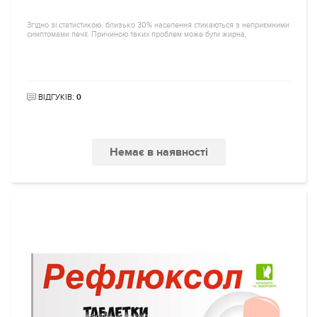
Згідно зі статистикою, близько 30% населення стикаються з неприємними
симптомами печії. Причиною таких проблем може бути жирна,
ВІДГУКІВ:
0
Немає в наявності