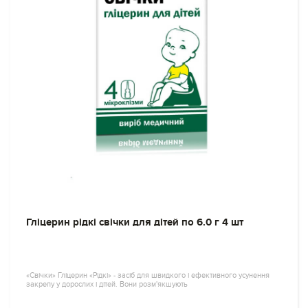
Гліцерин рідкі свічки для дітей по 6.0 г 4 шт
«Свічки» Гліцерин «Рідкі» - засіб для швидкого і ефективного усунення
закрепу у дорослих і дітей. Вони розм'якшують