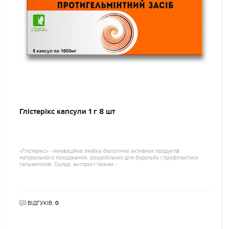
Глістерікс капсули 1 г 8 шт
«Глістерікс» - інноваційна лінійка біологічно активних продуктів
натурального походження, розроблених для боротьби і профілактики
гельмінтозів. Склад: екстракт пижми -
ВІДГУКІВ:
0