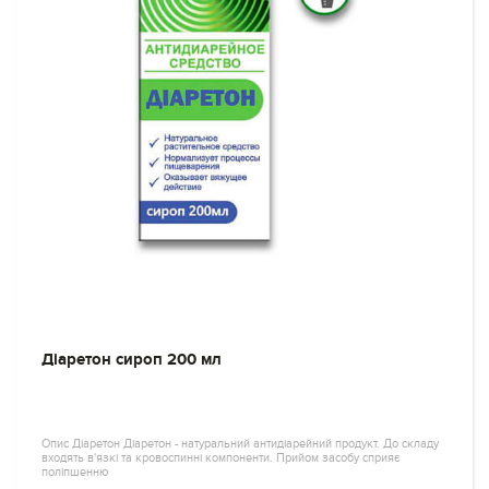
Діаретон сироп 200 мл
Опис Діаретон Діаретон - натуральний антидіарейний продукт. До складу
входять в'язкі та кровоспинні компоненти. Прийом засобу сприяє
поліпшенню