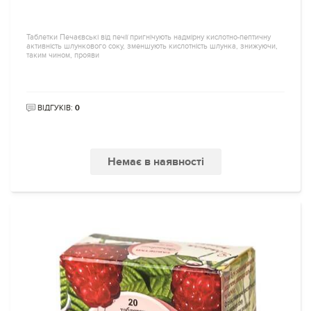
Таблетки Печаєвські від печії пригнічують надмірну кислотно-пептичну
активність шлункового соку, зменшують кислотність шлунка, знижуючи,
таким чином, прояви
ВІДГУКІВ:
0
Немає в наявності