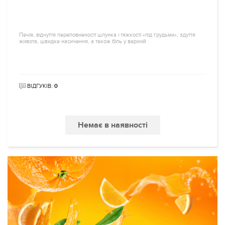
Печія, відчуття переповненості шлунка і тяжкості «під грудьми», здуття
живота, швидке насичення, а також біль у верхній
ВІДГУКІВ:
0
Немає в наявності