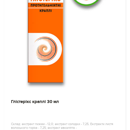
Глістерікс краплі 30 мл
Склад: екстракт пижми - 12,0; екстракт солодки - 7,25, Екстракти листя
волоського горіха - 7,25; екстракт евкаліпта -