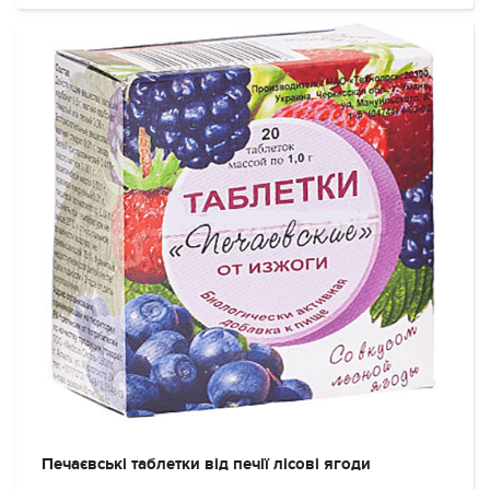
Печаєвські таблетки від печії лісові ягоди