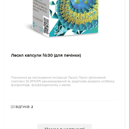
Лесил капсули №30 (для печінки)
Показання до застосування (інструкція Лесил) Лесил (фітосомний
комплекс SILIPHOS®) рекомендований як додаткове джерело силібініну,
фосфоліпідів, фосфатидилхоліну з метою
ВІДГУКІВ:
2