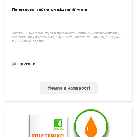
Печаєвські таблетки від печії м'ята
Таблетки Печаєвські від печії пригнічують надмірну кислотно-пептичну
активність шлункового соку, зменшують кислотність шлунка, знижуючи,
таким чином, прояви
ВІДГУКІВ:
0
Немає в наявності