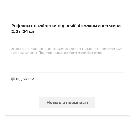
Рефлюксол таблетки від печії зі смаком апельсина
2,5 г 24 шт
Згідно зі статистикою, близько 30% населення стикаються з неприємними
симптомами печії. Причиною таких проблем може бути жирна,
ВІДГУКІВ:
0
Немає в наявності