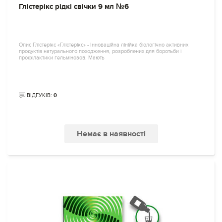
Глістерікс рідкі свічки 9 мл №6
Опис Глістерікс «Глістерікс» - Інноваційна лінійка біологічно активних
продуктів натурального походження, розроблених для боротьби і
профілактики гельмінозов. Мають
ВІДГУКІВ:
0
Немає в наявності