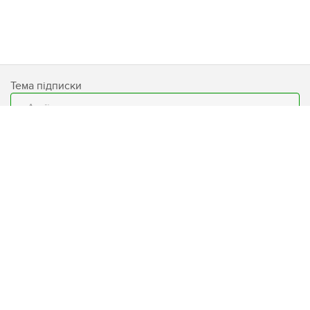
Тема підписки
Email
Підписатися
База знань
Умови використання сайту
Блог
Захист персональних даних
Бренди
Програма лояльності «LW
CLUB»