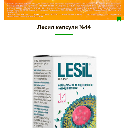
Лесил капсули №14
81f43d56-1e80-11eb-80da-002590e49895