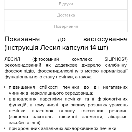
Відгуки
Доставка
Повернення
Показання до застосування
(інструкція Лесил капсули 14 шт)
ЛЕСИЛ (фітосомний комплекс SILIPHOS®)
рекомендований як додаткове джерело силібініну,
фосфоліпідів, фосфатидилхоліну з метою нормалізації
функціонального стану печінки, а також:
підвищення стійкості печінки до дії негативних
чинників навколишнього середовища;
відновлення паренхіми печінки та її фізіологічних
функцій, в тому числі при ризику розвитку уражень
печінки внаслідок впливу токсичних речовин
(зокрема алкоголь, токсичні елементи, лікарські
засоби та інші);
при хронічних запальних захворюваннях печінки.