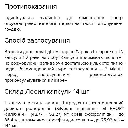
Протипоказання
Індивідуальна чутливість до компонентів, гострі
отруєння різної етіології, період вагітності та годування
груддю.
Спосіб застосування
Вживати дорослим і дітям старше 12 років і старше по 1-2
капсули 1-2 рази на добу. Капсули приймають після їжі,
не розжовуючи, запиваючи достатньою кількістю питної
води. Рекомендований курс застосування – 3 місяці.
Перед застосуванням рекомендується
проконсультуватися з лікарем.
Склад Лесил капсули 14 шт
1 капсула містить: активні інгредієнти: запатентований
дериват розторопші (Silybum marianum) SILIPHOS®
(силібінін – (42,77 – 52,27) мг, соєві фосфоліпіди – до
86,4 мг, в тому числі фосфатидилхоліна – до 25,92 мг) –
144 мг.