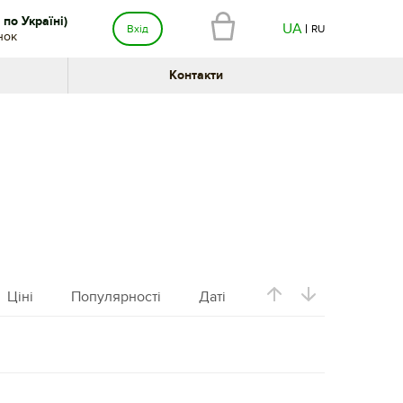
по Україні)
UA
Вхід
RU
нок
Контакти
Ціні
Популярності
Даті