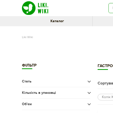
Каталог
Liki Wiki
ФІЛЬТР
ГАСТРО
Стать
Сортува
Чоловіча
Кількість в упаковці
Колік 
Жіноча
Менше 20 шт.
Об'єм
Діти
20-60 шт.