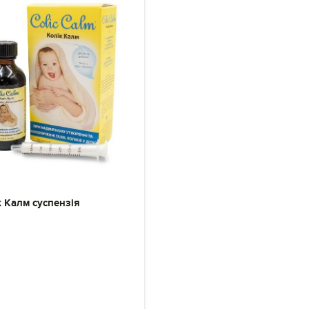
к Калм суспензія