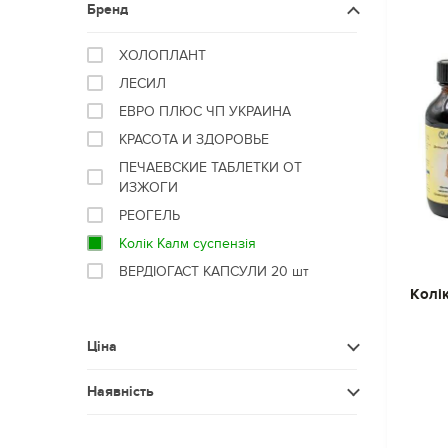
Менше 50 мл
Бренд
Більше 60 шт.
50-100 мл
ХОЛОПЛАНТ
100-200 мл
ЛЕСИЛ
200-500 мл
ЕВРО ПЛЮС ЧП УКРАИНА
Більше 500 мл
КРАСОТА И ЗДОРОВЬЕ
ПЕЧАЕВСКИЕ ТАБЛЕТКИ ОТ
ИЗЖОГИ
РЕОГЕЛЬ
Колік Калм суспензія
ВЕРДІОГАСТ КАПСУЛИ 20 шт
Колі
Ціна
Менше 50
Наявність
50 - 100
Немає в наявності
100 - 150