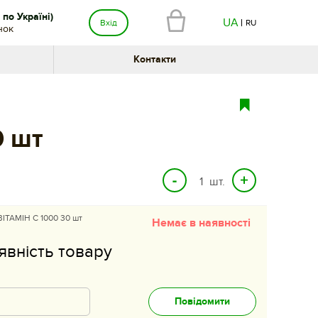
по Україні)
UA
Вхід
RU
нок
Контакти
0 шт
шт.
ІТАМІН С 1000 30 шт
Немає в наявності
явність товару
Повідомити