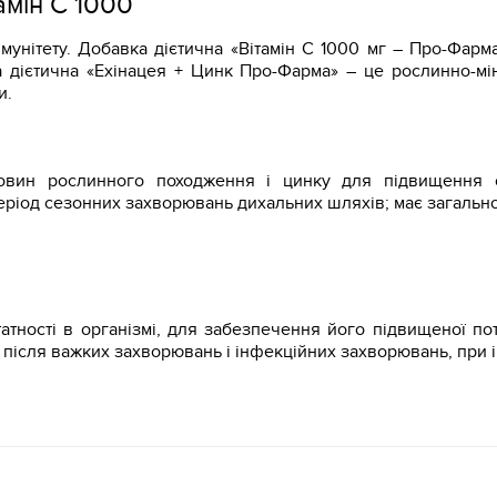
амін C 1000
унітету. Добавка дієтична «Вітамін C 1000 мг – Про-Фарма»
ка дієтична «Ехінацея + Цинк Про-Фарма» – це рослинно-
и.
овин рослинного походження і цинку для підвищення оп
період сезонних захворювань дихальних шляхів; має загально
тності в організмі, для забезпечення його підвищеної пот
 після важких захворювань і інфекційних захворювань, при і