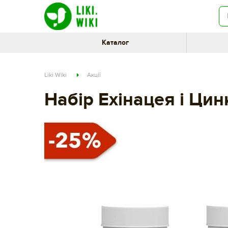
Каталог
Liki Wiki
Акції
Набір Ехінацея і Цин
81b7932f-780c-11eb-80db-002590e49895