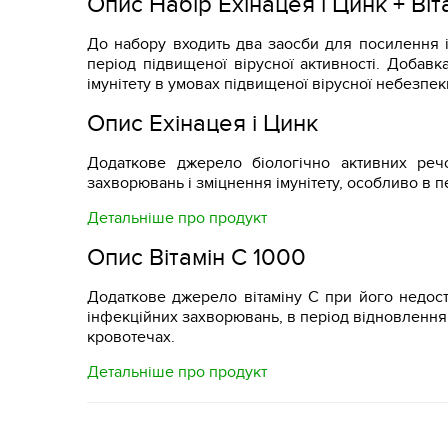
Опис Набір Ехінацея і Цинк + Віт
До набору входить два заосби для посилення ім
період підвищеної вірусної активності. Добав
імунітету в умовах підвищеної вірусної небезпек
Опис Ехінацея і Цинк
Додаткове джерело біологічно активних реч
захворювань і зміцнення імунітету, особливо в 
Детальніше про продукт
Опис
Вітамін C 1000
Додаткове джерело вітаміну С при його недоста
інфекційних захворювань, в період відновлення
кровотечах.
Детальніше про продукт