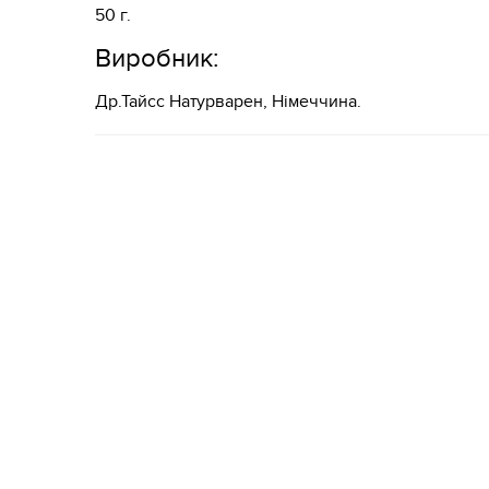
50 г.
Виробник:
Др.Тайсс Натурварен, Німеччина.