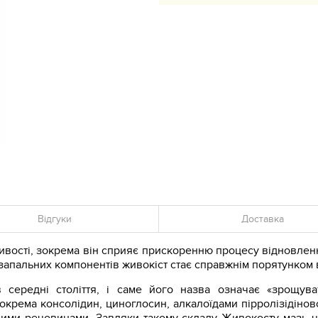
Відгуки
Доставка
ивості, зокрема він сприяє прискоренню процесу відновлення
пальних компонентів живокіст стає справжнім порятунком в
 середні століття, і саме його назва означає «зрощуват
окрема консолідин, циноглосин, алкалоїдами пірролізідінов