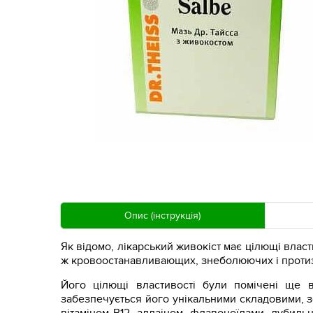
Опис (інструкція)
Як відомо, лікарський живокіст має цілющі власт
ж кровоостанавливающих, знеболюючих і протиза
Його цілющі властивості були помічені ще в
забезпечується його унікальними складовими, з