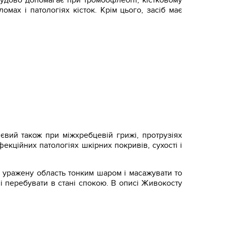
удово допомагає при тромбофлебіті, кістковому
ломах і патологіях кісток. Крім цього, засіб має
євий також при міжхребцевій грижі, протрузіях
нфекційних патологіях шкірних покривів, сухості і
а уражену область тонким шаром і масажувати то
і перебувати в стані спокою. В описі Живокосту