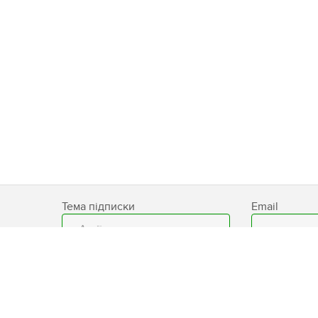
Тема підписки
Email
База знань
Доставка
Умови 
сайту
Блог
Контакти