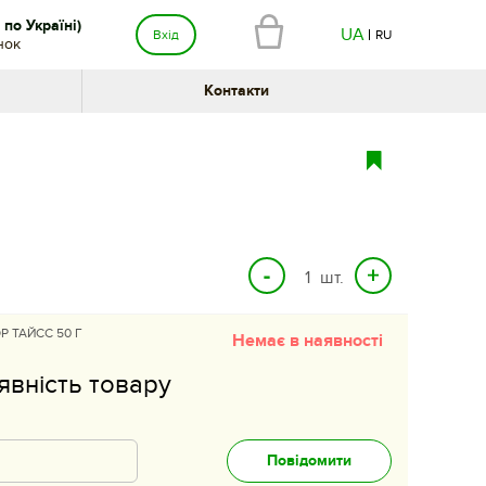
по Україні)
UA
Вхід
RU
нок
Контакти
шт.
 ТАЙСС 50 Г
Немає в наявності
явність товару
Повідомити