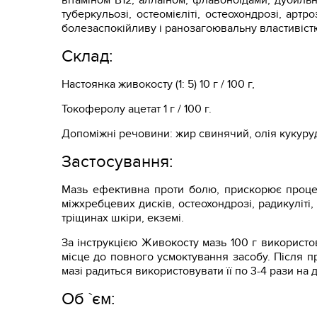
вітаміном В12, аллаіном, флавоноїдами, дубил
туберкульозі, остеомієліті, остеохондрозі, артр
болезаспокійливу і ранозагоювальну властивіст
Склад:
Настоянка живокосту (1: 5) 10 г / 100 г,
Токоферолу ацетат 1 г / 100 г.
Допоміжні речовини: жир свинячий, олія кукурудз
Застосування:
Мазь ефективна проти болю, прискорює процес 
міжхребцевих дисків, остеохондрозі, радикуліті, 
тріщинах шкіри, екземі.
За інструкцією Живокосту мазь 100 г використо
місце до повного усмоктування засобу. Після п
мазі радиться використовувати її по 3-4 рази на
Об `єм: