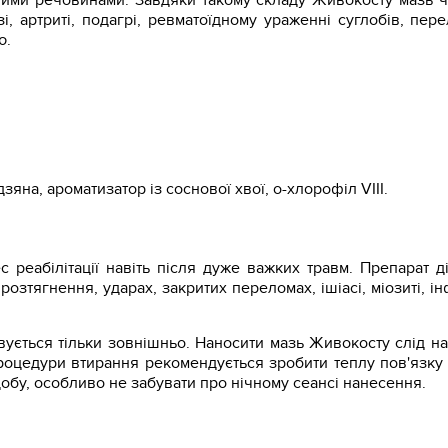
ьними речовинами. Завдяки такому складу Живокосту мазь ч
озі, артриті, подагрі, ревматоїдному ураженні суглобів, пере
ю.
яна, ароматизатор із соснової хвої, о-хлорофіл VIII.
реабілітації навіть після дуже важких травм. Препарат ді
розтягнення, ударах, закритих переломах, ішіасі, міозиті, і
вується тільки зовнішньо. Наносити мазь Живокосту слід н
роцедури втирання рекомендується зробити теплу пов'язку 
 добу, особливо не забувати про нічному сеансі нанесення.