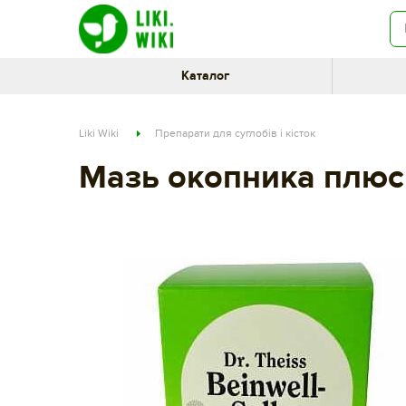
Каталог
Liki Wiki
Препарати для суглобів і кісток
Мазь окопника плюс
8a283442-dc29-11e8-80cf-002590e49895