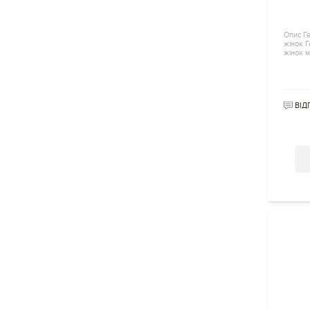
Опис Ге
жінок Г
жінок м
ВІД