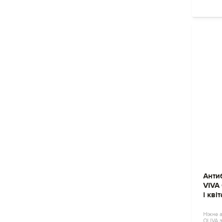
Анти
VIVA
і кв
Ніжне а
OLIVA 