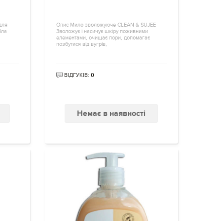
для
Опис Мило зволожуюче CLEAN & SUJEE
бла
Зволожує і насичує шкіру поживними
елементами, очищає пори, допомагає
позбутися від вугрів,
ВІДГУКІВ:
0
Немає в наявності