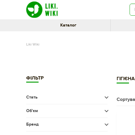
Каталог
Liki Wiki
ФІЛЬТР
ГІГІЄН
Стать
Сортува
Чоловіча
Об'єм
Жіноча
Менше 50 мл
Бренд
Діти
50-100 мл