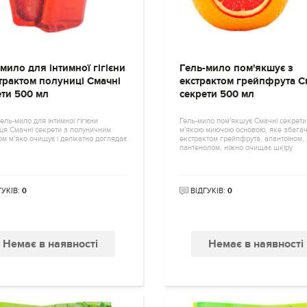
мило для інтимної гігієни
Гель-мило пом'якшує з
страктом полуниці Смачні
екстрактом грейпфрута С
ети 500 мл
секрети 500 мл
ель-мило для інтимної гігієни
Гель-мило пом'якшує Смачні секрети
ця Смачні секрети з полуничним
м'якою миючою основою, яке збага
м м'яко очищує і делікатно доглядає
екстрактом грейпфрута, алантоїном, 
пантенолом, ніжно очищає шкіру
ГУКІВ:
0
ВІДГУКІВ:
0
Немає в наявності
Немає в наявності