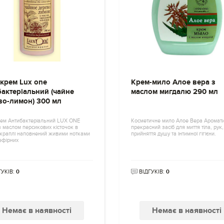
-крем Lux one
Крем-мило Алое вера з
бактеріальний (чайне
маслом мигдалю 290 мл
во-лимон) 300 мл
рем Антибактеріальний LUX ONE
Косметичне мило Алое Вера Аромати
 маслом персикових кісточок в
прекрасний засіб для миття тіла, рук,
 краплі наповнений живими нотками
прийняття душу та інтимної гігієни.
ефірних
ГУКІВ:
0
ВІДГУКІВ:
0
Немає в наявності
Немає в наявності