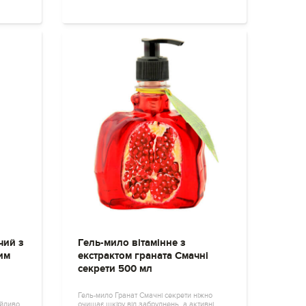
чий з
Гель-мило вітамінне з
им
екстрактом граната Смачні
секрети 500 мл
Гель-мило Гранат Смачні секрети ніжно
айливо
очищає шкіру від забруднень, а активні