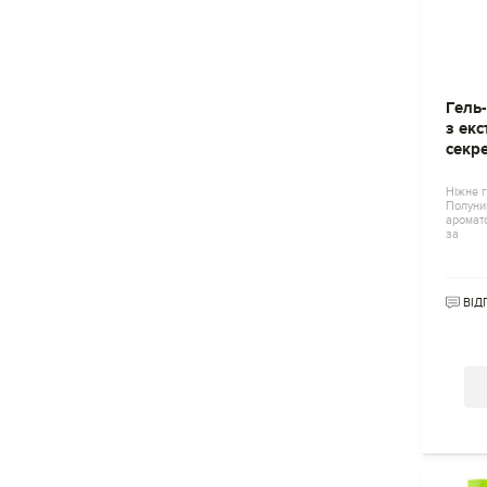
Гель-
з ек
секр
Ніжне г
Полуни
аромато
за
ВІД