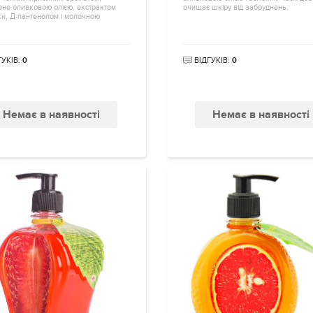
ене оливковою олією, екстрактом
очищає шкіру від забруднень,
и, Д-пантенолом і молочною
ГУКІВ:
0
ВІДГУКІВ:
0
Немає в наявності
Немає в наявності