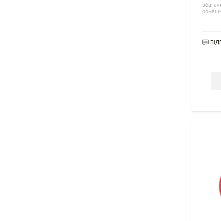
збагач
ромашк
ВІД