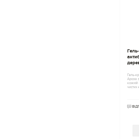
Гель
анти
дере
Гель-к
Ароза з
кожній
чистих 
ВІД