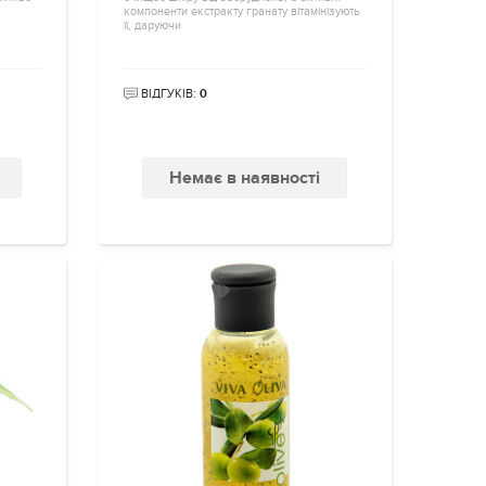
компоненти екстракту гранату вітамінізують
її, даруючи
ВІДГУКІВ:
0
Немає в наявності