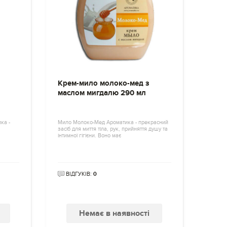
Крем-мило молоко-мед з
маслом мигдалю 290 мл
ка -
Мило Молоко-Мед Ароматика - прекрасний
засіб для миття тіла, рук, прийняття душу та
інтимної гігієни. Воно має
ВІДГУКІВ:
0
Немає в наявності