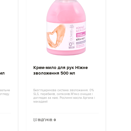
Крем-мило для рук Ніжне
 мл
зволоження 500 мл
деальне
Безгліцеринова система зволоження. 0%
огляду.
SLS, парабенів, силіконів.М'яко очищає і
доглядає за нею. Рослинні масла Аргана і
макадамії
ВІДГУКІВ:
0