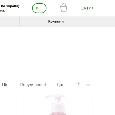
по Україні)
UA
Вхід
RU
нок
Контакти
Ціні
Популярності
Даті