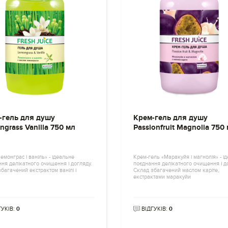
-гель для душу
Крем-гель для душу
grass Vanilla 750 мл
Passionfruit Magnolia 750
емонграс і ваніль» - ідеальне
Крем-гель «Маракуйя і магнолія» - і
ня делікатного очищення і догляду.
поєднання делікатного очищення і д
багачений екстрактом ванілі і
Склад збагачений маслом каріте,
екстрактами маракуйи
ГУКІВ:
0
ВІДГУКІВ:
0