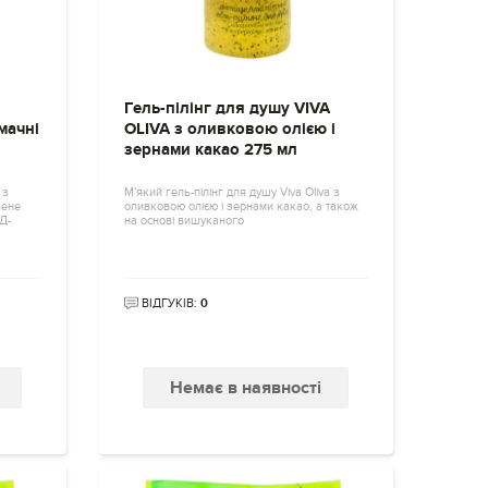
Гель-пілінг для душу VIVA
мачні
OLIVA з оливковою олією і
зернами какао 275 мл
 з
М'який гель-пілінг для душу Viva Oliva з
чене
оливковою олією і зернами какао, а також
Д-
на основі вишуканого
ВІДГУКІВ:
0
Немає в наявності