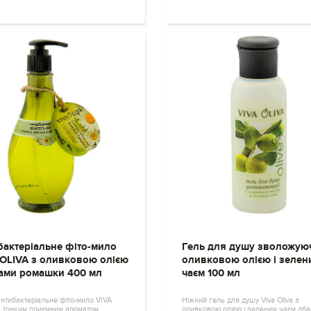
бактеріальне фіто-мило
Гель для душу зволожую
 OLIVA з оливковою олією
оливковою олією і зелен
ітами ромашки 400 мл
чаєм 100 мл
нтибактеріальне фіто-мило VIVA
Ніжний гель для душу Viva Oliva з
з тонким приємним ароматом,
оливковою олією і зеленим чаєм дб