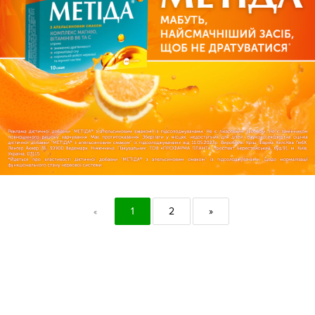
1
2
»
«