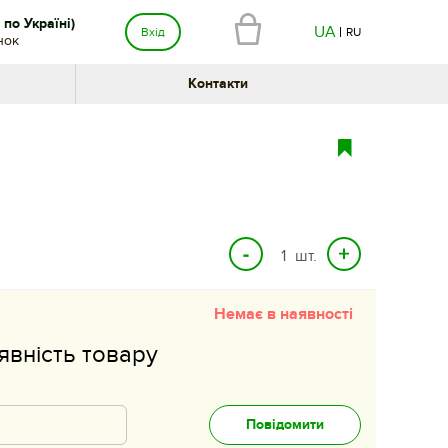
по Україні)
UA
Вхід
RU
нок
Контакти
шт.
Немає в наявності
явність товару
Повідомити