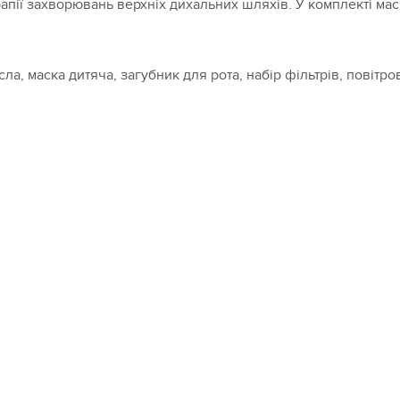
апії захворювань верхніх дихальних шляхів. У комплекті маск
а, маска дитяча, загубник для рота, набір фільтрів, повітро