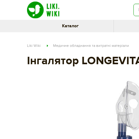
Каталог
Liki Wiki
Медичне обладнання та витратні матеріали
Інгалятор LONGEVIT
fe825dbc-6800-11e8-80cf-002590e49895