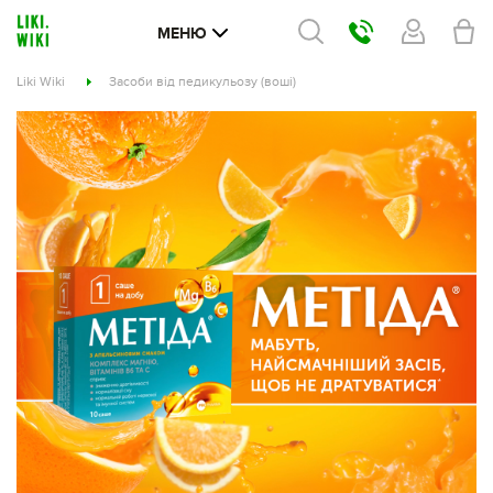
МЕНЮ
Liki Wiki
Засоби від педикульозу (воші)