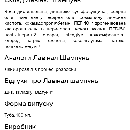
Склад Лавінал шампунь
Вода дистильована, динатрію сульфосукцинат, ефірна
олія іланг-ілангу, ефірна олія розмарину, лимонна
кислота, кокамідопропілбетаїн, ПЕГ-40 гідрогенізована
касторова олія, гліцерилолеат, кокоглюкозид, ПЕГ-150
полігліцерил-2 стеарат, дісодіум кокоамфоацетат,
хлорид натрію, фенона, кокоілглутамат натрію,
поліквартеніум-7.
Аналоги Лавінал Шампунь
Даний розділ в процесі розробки.
Відгуки про Лавінал шампунь
Див. вкладку "Відгуки".
Форма випуску
Туба, 100 мл.
Виробник