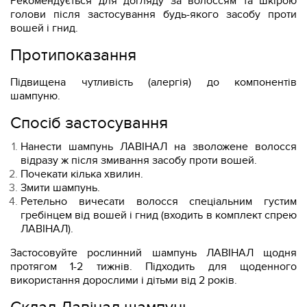
Рекомендується для догляду за волоссям та шкірою
голови після застосування будь-якого засобу проти
вошей і гнид.
Протипоказання
Підвищена чутливість (алергія) до компонентів
шампуню.
Спосіб застосування
Нанести шампунь ЛАВІНАЛ на зволожене волосся
відразу ж після змивання засобу проти вошей.
Почекати кілька хвилин.
Змити шампунь.
Ретельно вичесати волосся спеціальним густим
гребінцем від вошей і гнид (входить в комплект спрею
ЛАВІНАЛ).
Застосовуйте рослинний шампунь ЛАВІНАЛ щодня
протягом 1-2 тижнів. Підходить для щоденного
використання дорослими і дітьми від 2 років.