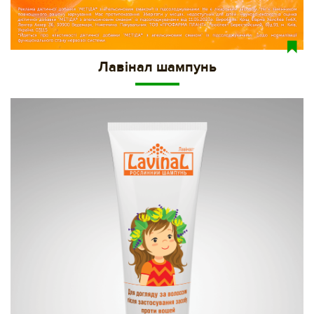
Лавінал шампунь
74ec5130-16fa-11e8-80cf-002590e49895