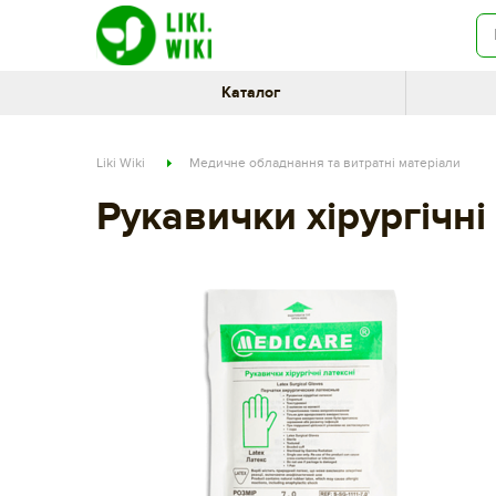
Каталог
Liki Wiki
Медичне обладнання та витратні матеріали
Рукавички хірургічн
da0c9bb3-279a-11e8-80cf-002590e49895