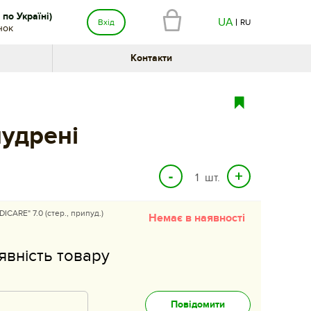
по Україні)
UA
Вхід
RU
нок
Контакти
пудрені
шт.
ARE" 7.0 (стер., припуд.)
Немає в наявності
явність товару
Повідомити