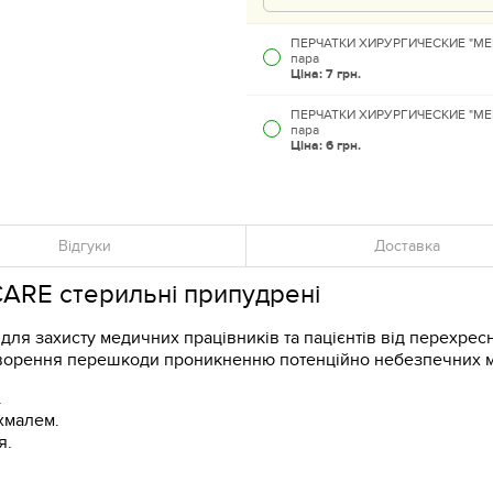
ПЕРЧАТКИ ХИРУРГИЧЕСКИЕ "MEDIC
пара
Ціна:
7 грн.
ПЕРЧАТКИ ХИРУРГИЧЕСКИЕ "MEDIC
пара
Ціна:
6 грн.
Відгуки
Доставка
CARE стерильні
припудрені
для захисту медичних працівників та пацієнтів від перехре
створення перешкоди проникненню потенційно небезпечних м
.
хмалем.
я.