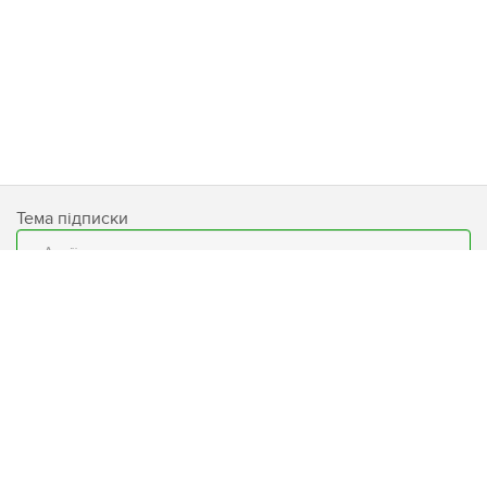
Тема підписки
Email
Підписатися