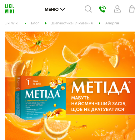
МЕНЮ
Liki Wiki
Блог
Діагностика і лікування
Алергія