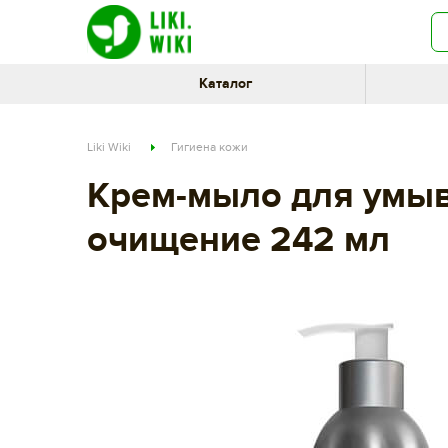
Каталог
Liki Wiki
Гигиена кожи
Крем-мыло для умыв
очищение 242 мл
9a849139-f4a8-11e8-80cf-002590e49895