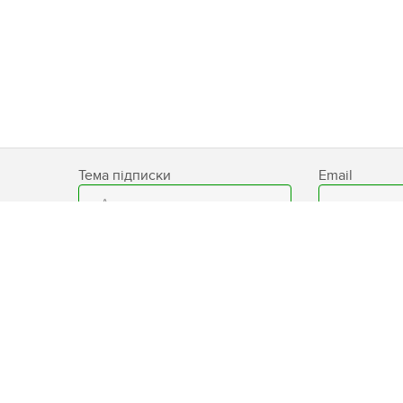
Тема підписки
Email
База знаний
Контакты
Защит
персо
Блог
Карта сайта
данны
Бренды
Условия
Прогр
использования сайта
лояльн
Доставка
CLUB"