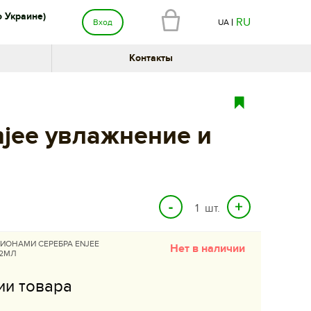
о Украине)
RU
Вход
UA
Контакты
jee увлажнение и
шт.
ИОНАМИ СЕРЕБРА ENJEE
Нет в наличии
42МЛ
ии товара