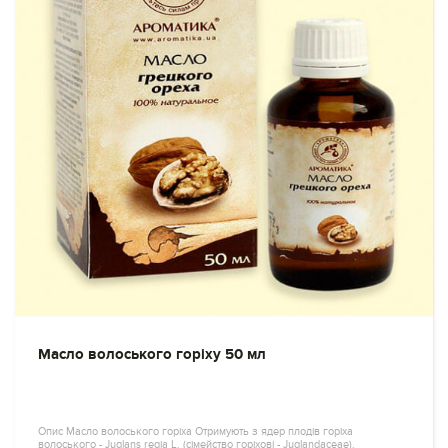
Масло волоського горіху 50 мл
Опис Масло волоського горіха Отримують з ядер плодів горіха
волоського - Juglans regia L. (сімейство горіхові - Juglandaceae).