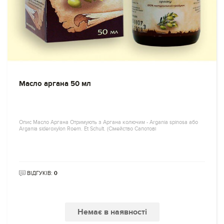
Масло аргана 50 мл
Опис Масло Аргана Отримують з Аргана колючим - Argania spinosa або
Argania sideroxylon Roem. Et Schult. (Сімейство Сапотові
ВІДГУКІВ:
0
Немає в наявності