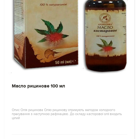
Масло рицинове 100 мл
Опис Олія рицинова Олію рицинову отримують методом холодного
пресування з наступною рафінацією. До складу касторової олії входить
цілий