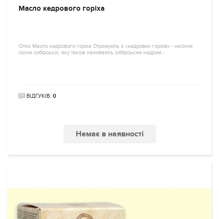
Масло кедрового горіха
Опис Масло кедрового горіха Отримують з «кедрових горіхів» - насіння
сосни сибірської, яку також називають сибірським кедром -
ВІДГУКІВ:
0
Немає в наявності