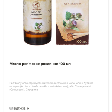
Масло реп'яхове рослинне 100 мл
Реп'яхову олію отримують методом екстракції з кореневищ будяків
(лопуха) (Árctium сімейство Айстрові (Asterceae), або Складноцвіті
(Compsitae)). Сировина
ВІДГУКІВ:
0