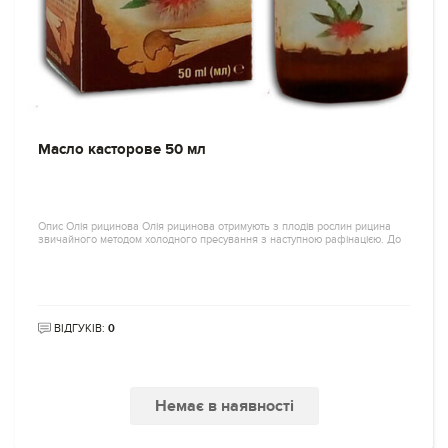
Масло касторове 50 мл
Опис Олія рицинова Олія рицинова отримують з плодів рослин рицина
звичайного методом холодного пресування з наступною рафінацією. До
ВІДГУКІВ:
0
Немає в наявності