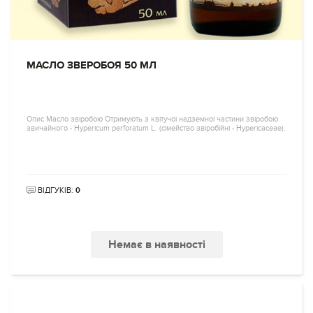
МАСЛО ЗВЕРОБОЯ 50 МЛ
Опис Масло звіробою Отримують з квітучої надземної частини звіробою
звичайного - Hypericum perforatum L. (сімейство звіробійні - Hypericaceae).
ВІДГУКІВ:
0
Немає в наявності