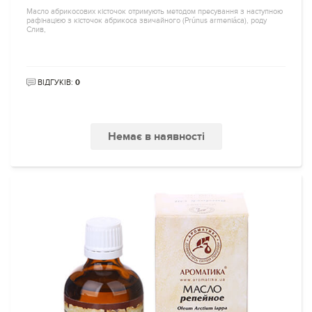
Масло абрикосових кісточок отримують методом пресування з наступною
рафінацією з кісточок абрикоса звичайного (Prúnus armeniáca), роду
Слив,
ВІДГУКІВ:
0
Немає в наявності