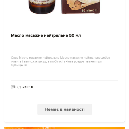
Масло масажне нейтральне 50 мл
Опис Масло масажне нейтральне Масло масажне нейтральне добре
живить і зволожує шкіру, запобігає і знімає роздратування при
підвищеній
ВІДГУКІВ:
0
Немає в наявності