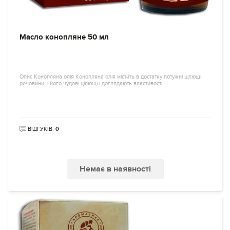
Масло конопляне 50 мл
Опис Конопляна олія Конопляна олія містить в достатку потужні цілющі
речовини, і його чудові цілющі і доглядають властивості
ВІДГУКІВ:
0
Немає в наявності