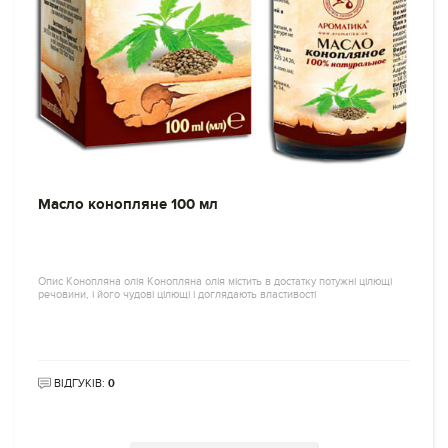
Масло конопляне 100 мл
Опис Конопляна олія Конопляна олія містить в достатку потужні цілющі
речовини, і його чудові цілющі і доглядають властивості
ВІДГУКІВ:
0