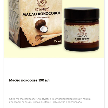
Масло кокосове 100 мл
Опис Масло кокосове Отримують з висушеної копри (м'якоті горіха)
кокосової пальми - Cocos nucifera L. (сімейство арекової або