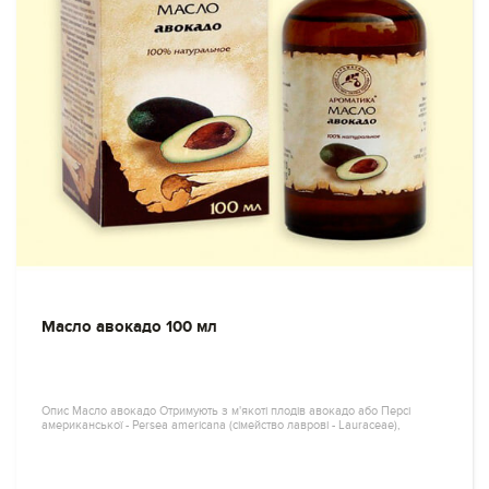
Масло авокадо 100 мл
Опис Масло авокадо Отримують з м'якоті плодів авокадо або Персі
американської - Persea аmericana (сімейство лаврові - Lauraceae),