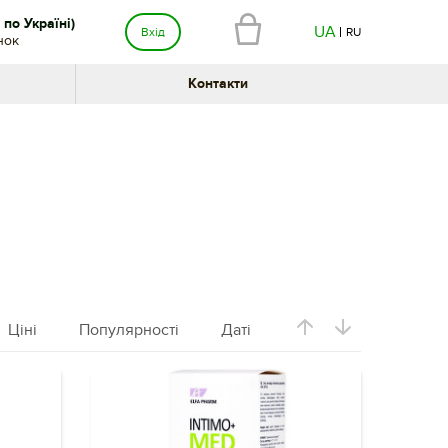
по Україні)
UA
Вхід
RU
нок
Контакти
Ціні
Популярності
Даті