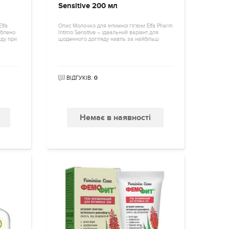
Sensitive 200 мл
Elfa
Опис Молочко для інтимної гігієни Elfa Pharm
облено
Intimo Sensitive – ідеальний варіант для
ду при
щоденного догляду навіть за найбільш
ВІДГУКІВ:
0
Немає в наявності