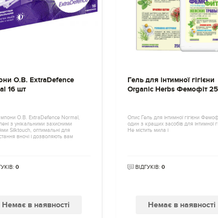
ни O.B. ExtraDefence
Гель для інтимної гігієни
l 16 шт
Organic Herbs Фемофіт 2
мпони O.B. ExtraDefence Normal,
Опис Гель для інтимної гігієни Фемоф
лені з унікальними захисними
один з кращих засобів для інтимної гі
ми Silktouch, оптимальні для
Не містить мила і
тання вночі і дозволяють вам
ГУКІВ:
0
ВІДГУКІВ:
0
Немає в наявності
Немає в наявності