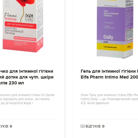
ко для інтимної гігієни
Гель для інтимної гігієни 
й дотик для чутл. шкіри
Elfa Pharm Intimo Med 20
ante 230 мл
лочко для інтимної гігієни Dr.Sante
Опис Гель для інтимної гігієни Elfa P
о підходить для жінок, які мають
Intimo Daily – це гіпоалергенний засі
 до дії жорсткої води і
4,5, який ідеально
ГУКІВ:
0
ВІДГУКІВ:
0