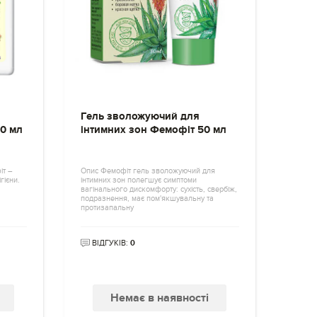
Гель зволожуючий для
50 мл
інтимних зон Фемофіт 50 мл
іт –
Опис Фемофіт гель зволожуючий для
гієни.
інтимних зон полегшує симптоми
вагінального дискомфорту: сухість, свербіж,
подразнення, має пом'якшувальну та
протизапальну
ВІДГУКІВ:
0
Немає в наявності