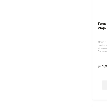
Гель 
Ziaja
Опис Д
замінює
відчуття
Заспок
ВІД