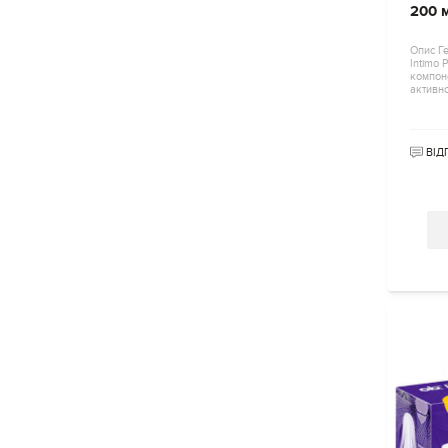
200 
Опис Ге
Intimo 
компоне
активн
ВІД