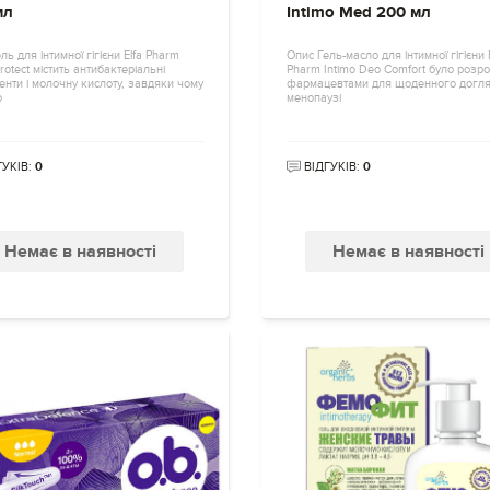
мл
Intimo Med 200 мл
ль для інтимної гігієни Elfa Pharm
Опис Гель-масло для інтимної гігієни 
Protect містить антибактеріальні
Pharm Intimo Deo Comfort було розр
нти і молочну кислоту, завдяки чому
фармацевтами для щоденного догля
о
менопаузі
ГУКІВ:
0
ВІДГУКІВ:
0
Немає в наявності
Немає в наявності