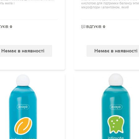
ить мила і
кислотою для підтримки балансу інти
мікрофлори і алантоїном, який
ГУКІВ:
0
ВІДГУКІВ:
0
Немає в наявності
Немає в наявності