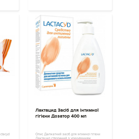
Лактацид Засіб для інтимної
гігієни Дозатор 400 мл
actacyd
Опис Делікатний засіб для інтимної гігієни
Лактацид створений з урахуванням