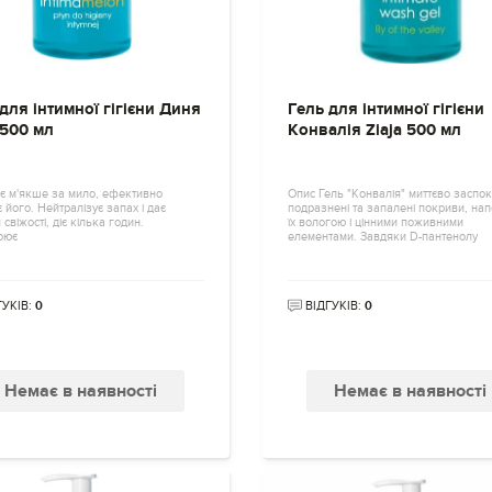
для інтимної гігієни Диня
Гель для інтимної гігієни
 500 мл
Конвалія Ziaja 500 мл
іє м'якше за мило, ефективно
Опис Гель "Конвалія" миттєво заспо
 його. Нейтралізує запах і дає
подразнені та запалені покриви, на
 свіжості, діє кілька годин.
їх вологою і цінними поживними
оює
елементами. Завдяки D-пантенолу
ГУКІВ:
0
ВІДГУКІВ:
0
Немає в наявності
Немає в наявності