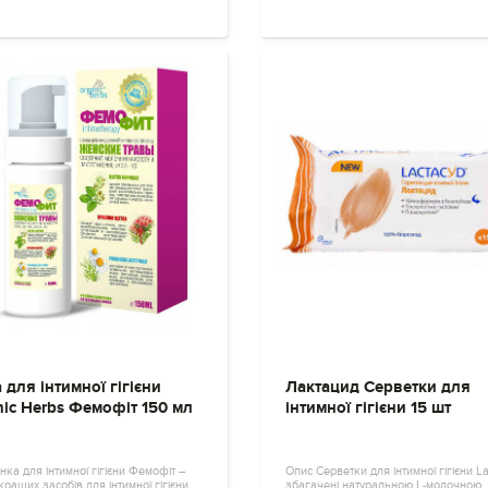
 для інтимної гігієни
Лактацид Серветки для
nic Herbs Фемофіт 150 мл
інтимної гігієни 15 шт
нка для інтимної гігієни Фемофіт –
Опис Серветки для інтимної гігієни L
кращих засобів для інтимної гігієни.
збагачені натуральною L-молочною