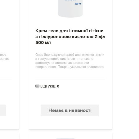
Крем-гель для інтимної гігієни
з гіалуроновою кислотою Ziaja
500 мл
коює
Опис Зволожуючий засіб для інтимної гігієни
повнює
з гіалуроновою кислотою. Інтенсивно
зволожує та допомагає заспокоїти
подразнення. Покращує захисні властивості
ВІДГУКІВ:
0
Немає в наявності