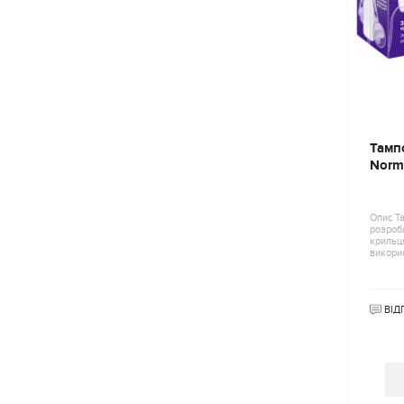
Тампо
Norma
Опис Та
розроб
крильця
викорис
ВІД