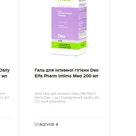
Daily
Гель для інтимної гігієни Deo
0 мл
Elfa Pharm Intimo Med 200 мл
harm
Опис Гель для інтимної гігієни Elfa Pharm
б з pH
Intimo Deo – це гіпоалергенний засіб з pH
3,5, який абсолютно
ВІДГУКІВ:
0