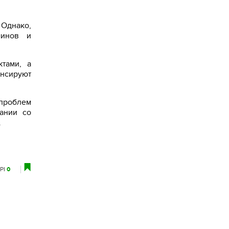
 Однако,
минов и
тами, а
енсируют
 проблем
ании со
.
РІ
0