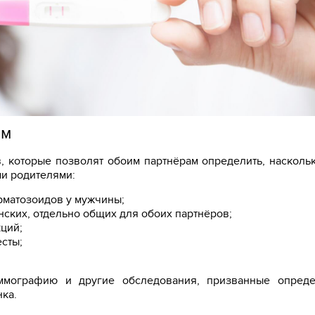
ем
в, которые позволят обоим партнёрам определить, насколь
ми родителями:
рматозоидов у мужчины;
ских, отдельно общих для обоих партнёров;
ций;
сты;
ммографию и другие обследования, призванные опреде
ка.