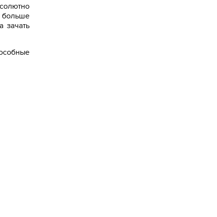
бсолютно
е больше
а зачать
пособные