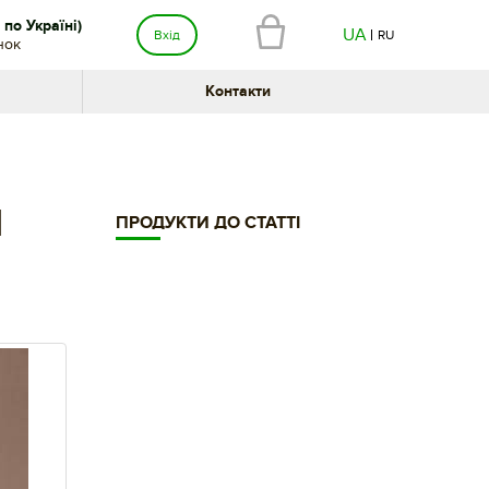
по Україні)
UA
Вхід
RU
нок
Контакти
Я
ПРОДУКТИ ДО СТАТТІ