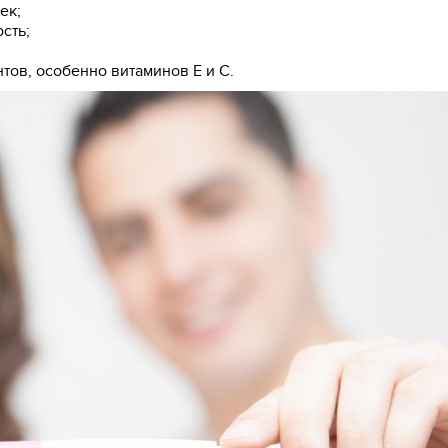
ек;
сть;
тов, особенно витаминов E и C.