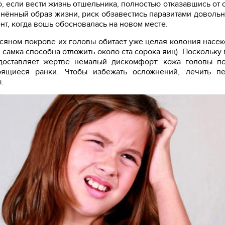
, если вести жизнь отшельника, полностью отказавшись от
динённый образ жизни, риск обзавестись паразитами довольн
нт, когда вошь обосновалась на новом месте.
сяном покрове их головы обитает уже целая колония насек
 самка способна отложить около ста сорока яиц). Поскольку 
доставляет жертве немалый дискомфорт: кожа головы п
оящиеся ранки. Чтобы избежать осложнений, лечить пе
.