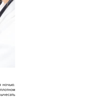
я ночью.
 плотном
вычесать