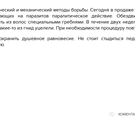
ический и механический методы борьбы. Сегодня в продаже
вающих на паразитов паралитическое действие. Обездв
ать из волос специальными гребнями. В течение двух неде
какие-то из гнид уцелели. При необходимости процедуру пов
хранить душевное равновесие. Не стоит стыдиться пед
ию.
КОМЕНТА