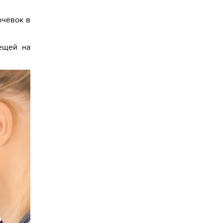
очёвок в
ещей на