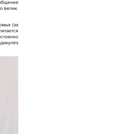
 общения
о велик.
омых (за
питается
остоянно
дикулёз