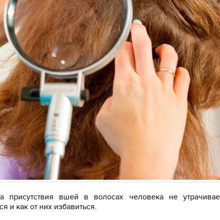
а присутствия вшей в волосах человека не утрачивае
ся и как от них избавиться.