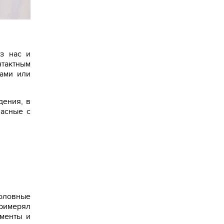
з нас и
нтактным
сами или
дения, в
пасные с
Головные
примерял
ументы и