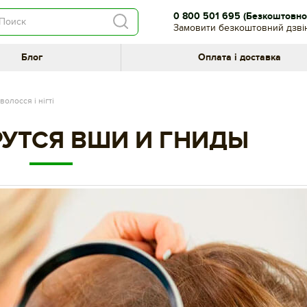
0 800 501 695
(Безкоштовно 
Замовити безкоштовний дзві
Блог
Оплата і доставка
волосся і нігті
РУТСЯ ВШИ И ГНИДЫ