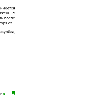
 имеется
иженных
ль после
торяют.
икулёза,
РІ
0