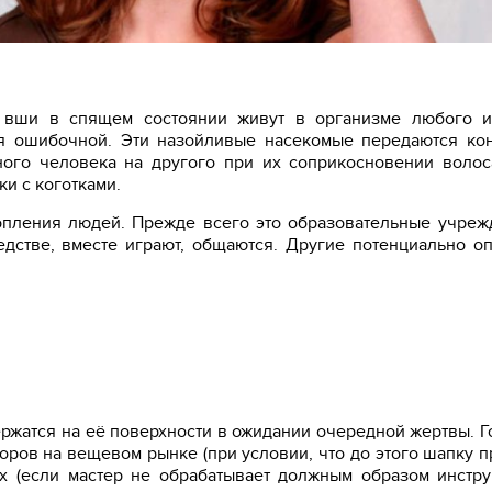
о вши в спящем состоянии живут в организме любого и
ся ошибочной. Эти назойливые насекомые передаются ко
ного человека на другого при их соприкосновении воло
ки c коготками.
опления людей. Прежде всего это образовательные учреж
дстве, вместе играют, общаются. Другие потенциально о
ержатся на её поверхности в ожидании очередной жертвы. 
оров на вещевом рынке (при условии, что до этого шапку 
х (если мастер не обрабатывает должным образом инстр