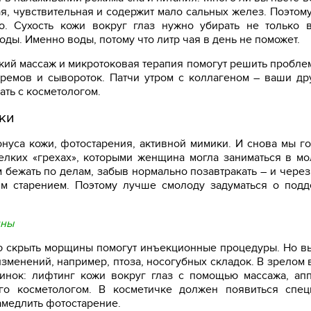
ая, чувствительная и содержит мало сальных желез. Поэтому
о. Сухость кожи вокруг глаз нужно убирать не только
оды. Именно воды, потому что литр чая в день не поможет.
кий массаж и микротоковая терапия помогут решить проблем
ремов и сывороток. Патчи утром с коллагеном – ваши др
ть с косметологом.
ки
онуса кожи, фотостарения, активной мимики. И снова мы г
лких «грехах», которыми женщина могла заниматься в мо
м бежать по делам, забыв нормально позавтракать – и через 
им старением. Поэтому лучше смолоду задуматься о под
ины
ью скрыть морщины помогут инъекционные процедуры. Но в
изменений, например, птоза, носогубных складок. В зрелом 
инок: лифтинг кожи вокруг глаз с помощью массажа, ап
го косметологом. В косметичке должен появиться спец
амедлить фотостарение.