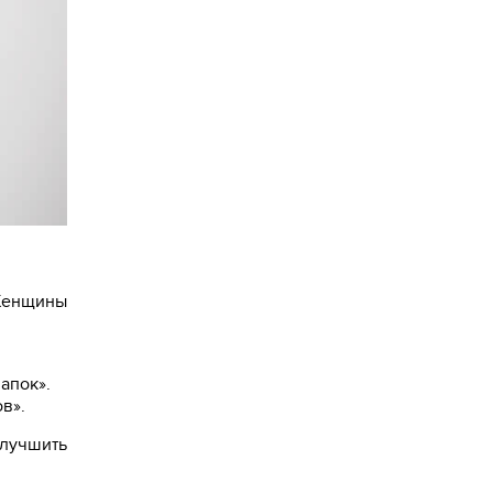
 Женщины
апок».
в».
лучшить