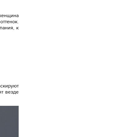
 женщина
оттенок.
пания, к
аскируют
ят везде