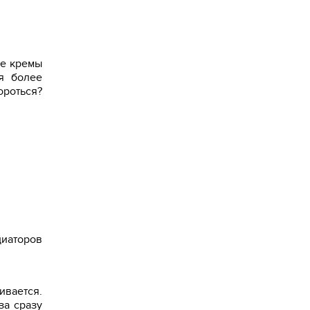
ые кремы
я более
ороться?
диаторов
ивается.
за сразу