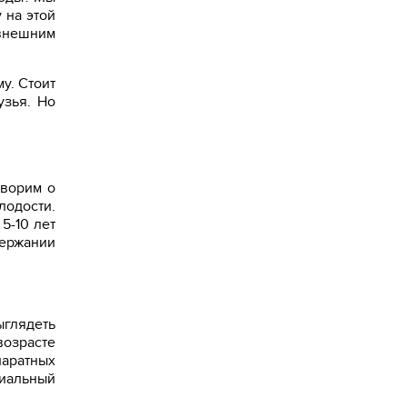
 на этой
 внешним
у. Стоит
узья. Но
оворим о
лодости.
5-10 лет
держании
ыглядеть
возрасте
паратных
иальный