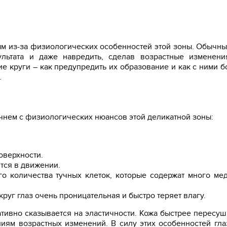
ным из-за физиологических особенностей этой зоны. Обычн
льтата и даже навредить, сделав возрастные изменени
е круги – как предупредить их образование и как с ними б
.
ачнем с физиологических нюансов этой деликатной зоны:
оверхности.
тся в движении.
о количества тучных клеток, которые содержат много ме
круг глаз очень проницательная и быстро теряет влагу.
ативно сказывается на эластичности. Кожа быстрее пересуш
иям возрастных изменений. В силу этих особенностей гла