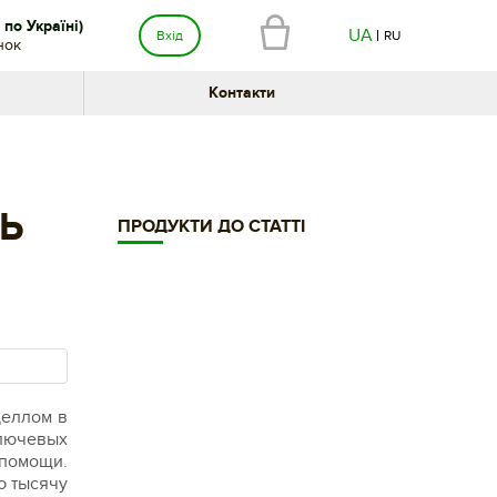
по Україні)
UA
Вхід
RU
нок
Контакти
Ь
ПРОДУКТИ ДО СТАТТІ
деллом в
ключевых
 помощи.
ю тысячу