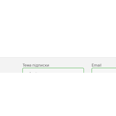
Тема підписки
Email
База знань
Доставка
Умови 
сайту
Блог
Контакти
Захист
Бренди
Мапа сайту
даних