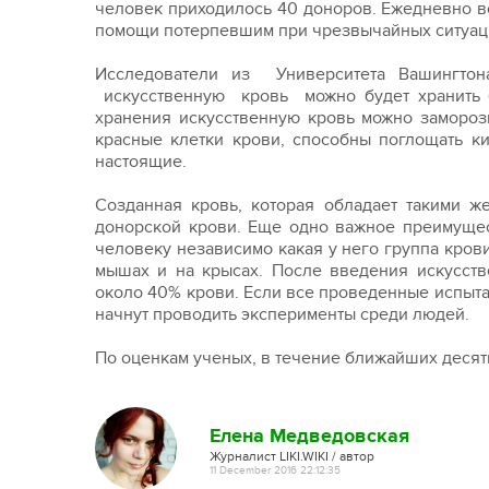
человек приходилось 40 доноров. Ежедневно в
помощи потерпевшим при чрезвычайных ситуаци
Исследователи из Университета Вашингтона
искусственную кровь можно будет хранить б
хранения искусственную кровь можно замороз
красные клетки крови, способны поглощать ки
настоящие.
Созданная кровь, которая обладает такими ж
донорской крови. Еще одно важное преимущест
человеку независимо какая у него группа кров
мышах и на крысах. После введения искусств
около 40% крови. Если все проведенные испыт
начнут проводить эксперименты среди людей.
По оценкам ученых, в течение ближайших десят
Елена Медведовская
Журналист LIKI.WIKI / автор
11 December 2016 22:12:35