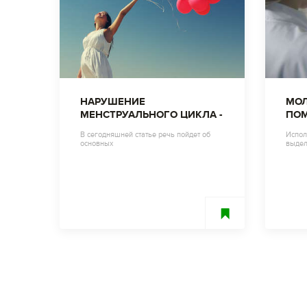
НАРУШЕНИЕ
МОЛ
МЕНСТРУАЛЬНОГО ЦИКЛА -
ПОМ
ПОНЯТЬ ПРИЧИНУ И
В сегодняшней статье речь пойдет об
Испол
СПРАВИТЬСЯ
основных
выдел