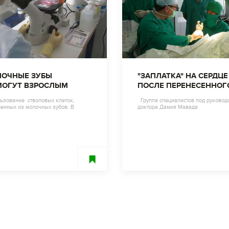
ОЧНЫЕ ЗУБЫ
"ЗАПЛАТКА" НА СЕРДЦЕ
ОГУТ ВЗРОСЛЫМ
ПОСЛЕ ПЕРЕНЕСЕННОГ
ИНФАРКТА.
ьзование стволовых клеток,
Группа специалистов под руковод
енных из молочных зубов. В
доктора Дамия Мавада