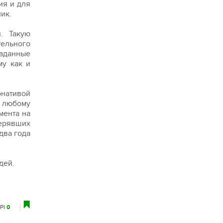
ия и для
ик.
. Такую
тельного
озданные
му как и
рнативой
т любому
мента на
терявших
два года
дей.
РІ
0