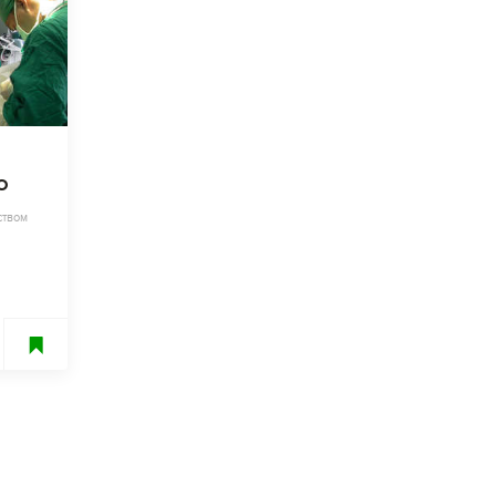
О
ством