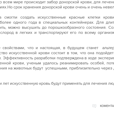
о всем мире происходит забор донорской крови, для лечен
ях.Но срок хранения донорской крови очень и очень невел
 смогли создать искусственные красные клетки крови
олее одного года в специальных контейнерах. Для дли
ить, можно высушить до порошкообразного состояния. С
слород в легких и транспортируют его по всему организ
е свойствами, что и настоящая, в будущем станет альте
во искусственной крови состоит в том, что она подойде
и. Эффективность разработки подтверждена в ходе экспери
енной крови, ученым удалось реанимировать особей, по
ания на животных будут успешными, приблизительно через 
и лет искусственную кровь будут применять для лечения лю
КОМЕНТА