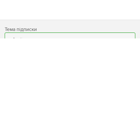
Тема підписки
Email
Підписатися
База знань
Умови використання сайту
Блог
Захист персональних даних
Бренди
Програма лояльності «LW
CLUB»
Доставка