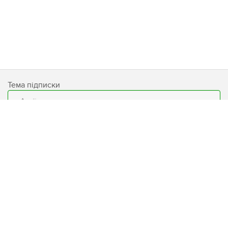
Тема підписки
Email
Підписатися
База знань
Умови використання сайту
Блог
Захист персональних даних