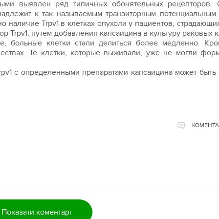
ными выявлен ряд типичных обонятельных рецепторов. 
надлежит к так называемым транзиторным потенциальным
о наличие Trpv1 в клетках опухоли у пациентов, страдающих
 Trpv1, путем добавления капсаицина в культуру раковых к
е, больные клетки стали делиться более медленно. Кро
ествах. Те клетки, которые выживали, уже не могли фор
rpv1 с определенными препаратами капсаицина может быть
КОМЕНТА
Показати коментарі