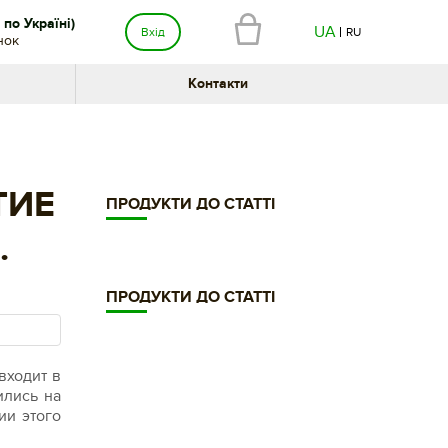
по Україні)
UA
Вхід
RU
нок
Контакти
ТИЕ
ПРОДУКТИ ДО СТАТТІ
.
ПРОДУКТИ ДО СТАТТІ
входит в
ились на
ии этого