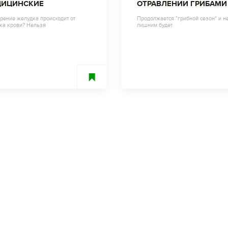
ДИЦИНСКИЕ
ОТРАВЛЕНИИ ГРИБАМИ
ЛУЖДЕНИЯ В ИСТОРИИ
ЯДОВИТЫМИ РАСТЕНИ
рение желудка происходит от
Продолжается "грибной сезон" и н
ка крови? Нельзя
лишним будет