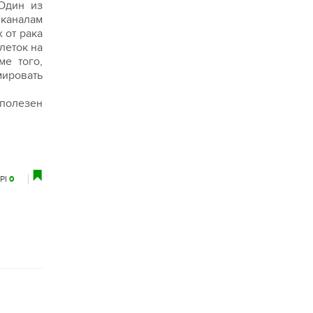
Один из
 каналам
 от рака
леток на
ме того,
мировать
 полезен
РІ
0