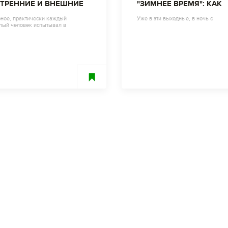
ТРЕННИЕ И ВНЕШНИЕ
"ЗИМНЕЕ ВРЕМЯ": КАК
ТОРЫ.
АДАПТИРОВАТЬ ОРГАН
ное, практически каждый
Уже в эти выходные, в ночь с
лый человек испытывал в