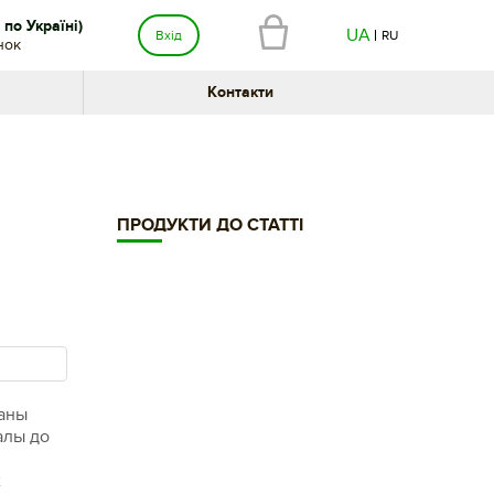
по Україні)
UA
Вхід
RU
нок
Контакти
ПРОДУКТИ ДО СТАТТІ
даны
алы до
х