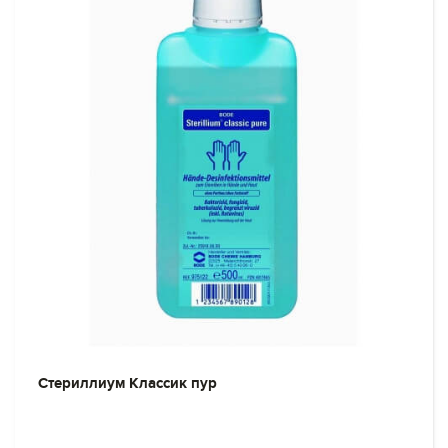
Стериллиум Классик пур