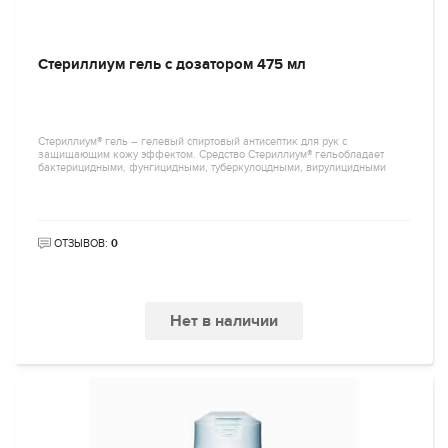
Стериллиум гель с дозатором 475 мл
Стериллиум® гель – гелевый спиртовый антисептик для рук с
защищающим кожу эффектом. Средство Стериллиум® гельобладает
бактерицидными, фунгицидными, туберкулоцдными, вирулицидными
ОТЗЫВОВ:
0
Нет в наличии