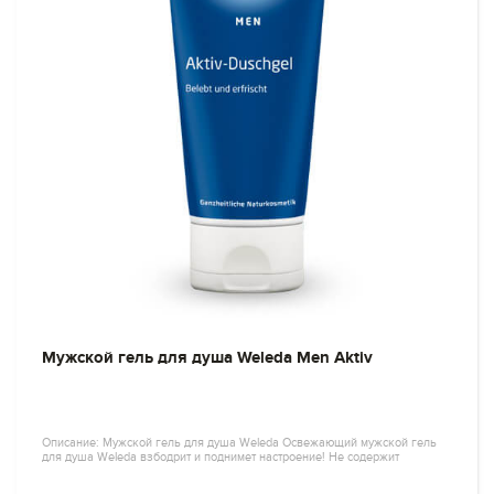
Мужской гель для душа Weleda Men Aktiv
Описание: Мужской гель для душа Weleda Освежающий мужской гель
для душа Weleda взбодрит и поднимет настроение! Не содержит