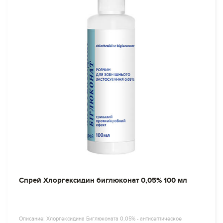
Спрей Хлоргексидин биглюконат 0,05% 100 мл
Описание: Хлоргексидина Биглюконата 0,05% - антисептическое