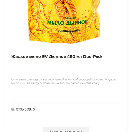
Жидкое мыло EV Дынное 450 мл Duo-Pack
Описание Благодаря великолепной и мягкой моющей основе, Жидкое
мыло Дыня Energy of vitamins не только легко очистит кожу
ОТЗЫВОВ:
0