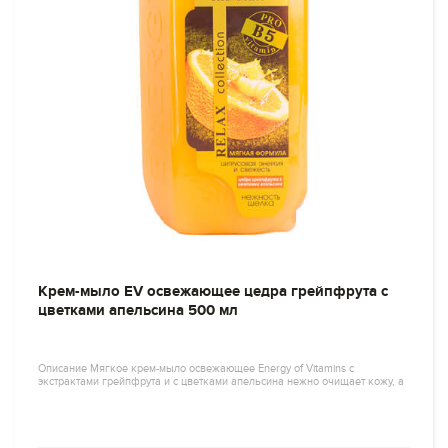
Крем-мыло EV освежающее цедра грейпфрута с
цветками апельсина 500 мл
Описание Мягкое крем-мыло освежающее Energy of Vitamins с
экстрактами грейпфрута и с цветками апельсина нежно очищает кожу, а