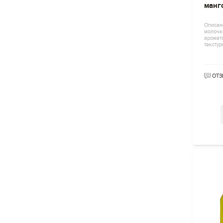
манг
Описан
молочко
аромат
тексту
ОТЗ