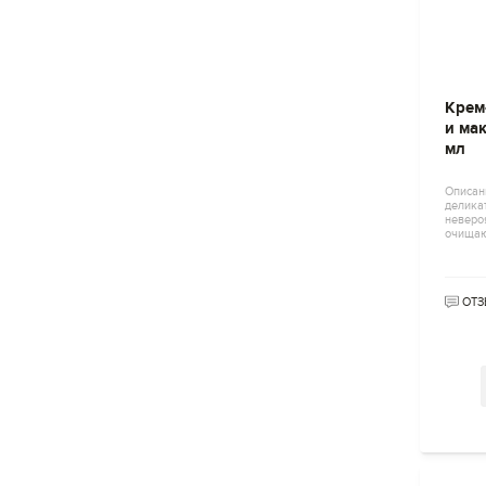
Крем
и мак
мл
Описани
делика
неверо
очищаю
ОТЗ