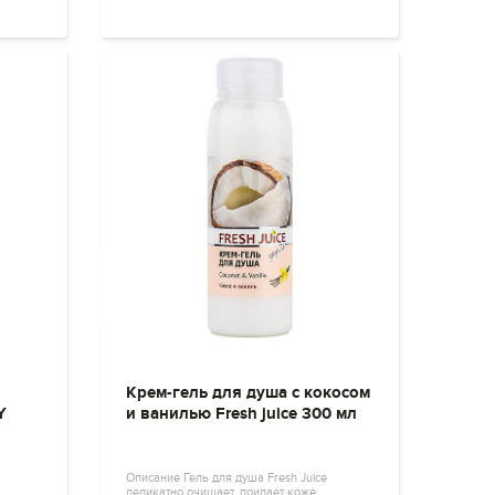
Крем-гель для душа с кокосом
Y
и ванилью Fresh juice 300 мл
Описание Гель для душа Fresh Juice
деликатно очищает, придает коже