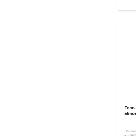
Гель
almon
Описани
– идеа