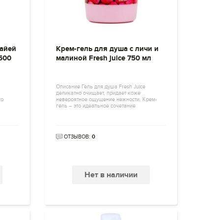
тайей
Крем-гель для душа с личи и
 500
малиной Fresh juice 750 мл
Описание Гель для душа Fresh Juice
деликатно очищает, придает коже
то
невероятное ощущение нежности. Крем-
гель – это идеальное сочетание
ОТЗЫВОВ:
0
Нет в наличии