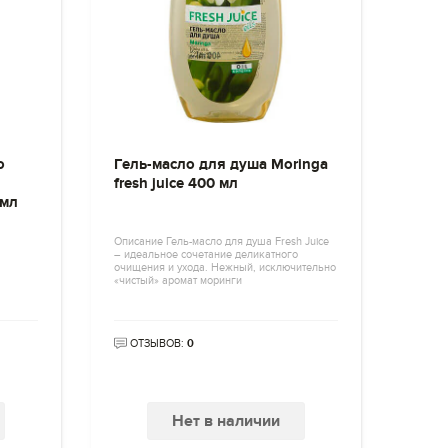
о
Гель-масло для душа Moringa
fresh juice 400 мл
 мл
Описание Гель-масло для душа Fresh Juice
– идеальное сочетание деликатного
очищения и ухода. Нежный, исключительно
«чистый» аромат моринги
ОТЗЫВОВ:
0
Нет в наличии