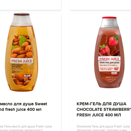
-масло для душа Sweet
КРЕМ-ГЕЛЬ ДЛЯ ДУША
d fresh juice 400 мл
CHOCOLATE STRAWBERR
FRESH JUICE 400 МЛ
е Гель-масло для душа Fresh Juice
Описание Гель для душа Fresh Juice
льное сочетание деликатного
деликатно очищает, придает коже