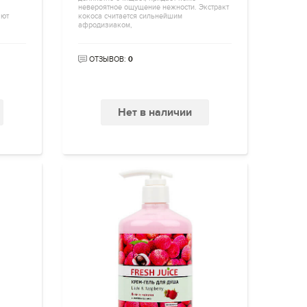
невероятное ощущение нежности. Экстракт
ают
кокоса считается сильнейшим
афродизиаком,
ОТЗЫВОВ:
0
Нет в наличии