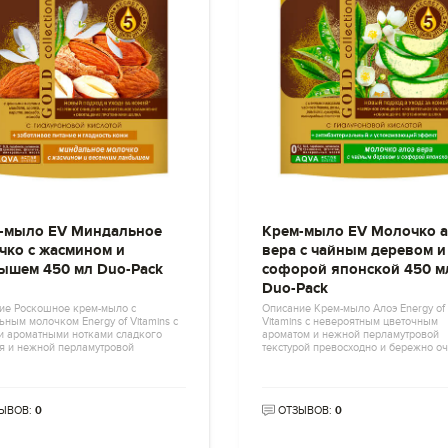
-мыло EV Миндальное
Крем-мыло EV Молочко а
чко с жасмином и
вера с чайным деревом и
ышем 450 мл Duo-Pack
софорой японской 450 м
Duo-Pack
ие Роскошное крем-мыло с
Описание Крем-мыло Алоэ Energy of
ным молочком Energy of Vitamins с
Vitamins с невероятным цветочным
и ароматными нотками сладкого
ароматом и нежной перламутровой
я и нежной перламутровой
текстурой превосходно и бережно о
ЫВОВ:
0
ОТЗЫВОВ:
0