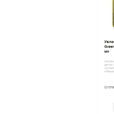
Увла
Gree
мл
Описан
деготь 
коктейл
отборн
ОТЗ