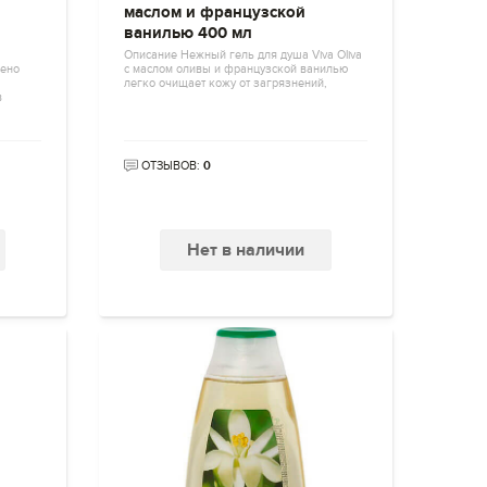
маслом и французской
ванилью 400 мл
Описание Нежный гель для душа Viva Oliva
нено
с маслом оливы и французской ванилью
легко очищает кожу от загрязнений,
в
ОТЗЫВОВ:
0
Нет в наличии