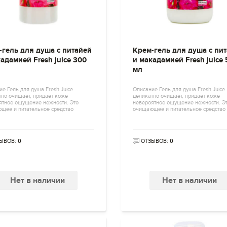
-гель для душа с питайей
Крем-гель для душа с пи
адамией Fresh juice 300
и макадамией Fresh juice
мл
е Гель для душа Fresh Juice
Описание Гель для душа Fresh Juice
тно очищает, придает коже
деликатно очищает, придает коже
ятное ощущение нежности. Это
невероятное ощущение нежности. Э
щее и питательное средство
очищающее и питательное средство
ЫВОВ:
0
ОТЗЫВОВ:
0
Нет в наличии
Нет в наличии