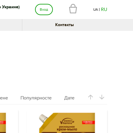
о Украине)
RU
Вход
UA
Контакты
ене
Популярносте
Дате