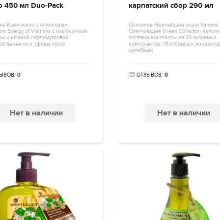
о 450 мл Duo-Pack
карпатский сбор 290 мл
ие Крем-мыло с оливковым
Описание Нежнейшее мыло банное
м Energy of Vitamins с изысканным
Смягчающее Green Collection напол
ом и нежной перламутровой
богатым коктейлем из 23 активных
рой бережно и эффективно
компонентов: 15 отборных экстракто
целебных
ЫВОВ:
0
ОТЗЫВОВ:
0
Нет в наличии
Нет в наличии