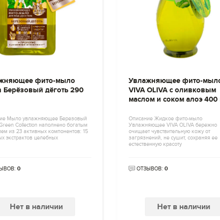
жняющее фито-мыло
Увлажняющее фито-мыл
n Берёзовый дёготь 290
VIVA OLIVA с оливковым
маслом и соком алоэ 400
ие Мыло увлажняющее Березовый
Описание Жидкое фито-мыло
Green Collection наполнено богатым
Увлажняющее VIVA OLIVA бережно
ем из 23 активных компонентов: 15
очищает чувствительную кожу от
ых экстрактов целебных
загрязнений, не сушит, сохраняя ее
естественную красоту
ЫВОВ:
0
ОТЗЫВОВ:
0
Нет в наличии
Нет в наличии