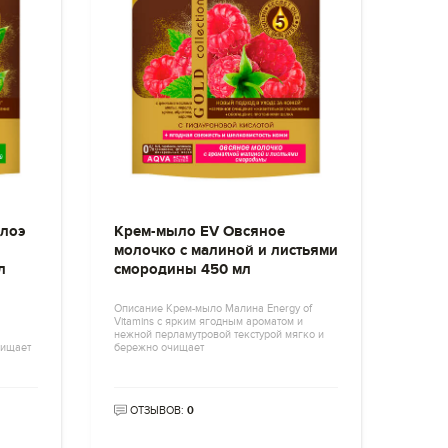
лоэ
Крем-мыло EV Овсяное
молочко с малиной и листьями
л
смородины 450 мл
Описание Крем-мыло Малина Energy of
Vitamins с ярким ягодным ароматом и
нежной перламутровой текстурой мягко и
чищает
бережно очищает
ОТЗЫВОВ:
0