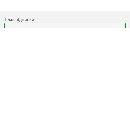
Тема підписки
Email
Подписаться
База знаний
Условия использования сайта
Блог
Защита персональных данных
Бренды
Программа лояльности "LW
CLUB"
Доставка
Контакты