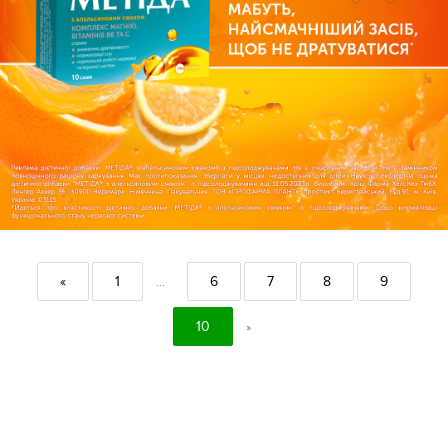
«
1
6
7
8
9
...
10
»