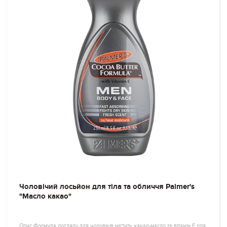
Чоловічий лосьйон для тіла та обличчя Palmer's
"Масло какао"
Опис Формула догляду для чоловіків містить какао-масло та вітамін Е для