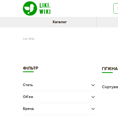
Каталог
Liki Wiki
ФІЛЬТР
ГІГІЄН
Стать
Сортува
Чоловіча
Об'єм
Жіноча
Менше 50 мл
Бренд
Діти
50-100 мл