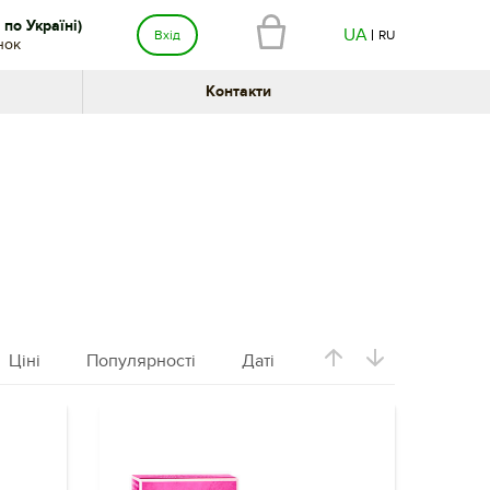
по Україні)
UA
Вхід
RU
нок
Контакти
Ціні
Популярності
Даті