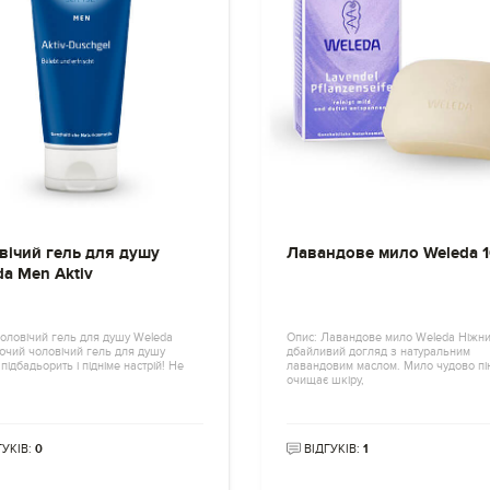
вічий гель для душу
Лавандове мило Weleda 1
da Men Aktiv
Чоловічий гель для душу Weleda
Опис: Лавандове мило Weleda Ніжни
ючий чоловічий гель для душу
дбайливий догляд з натуральним
підбадьорить і підніме настрій! Не
лавандовим маслом. Мило чудово пін
очищає шкіру,
ГУКІВ:
0
ВІДГУКІВ:
1