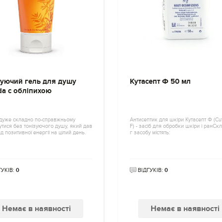
зуючий гель для душу
Кутасепт Ф 50 мл
da с обліпихою
 дуже складно по-справжньому
Антисептик для шкіри Кутасепт Ф (Cu
тися без тонізуючого душу, який дав
F) - засіб для обробки шкіри і ранСк
д позитивної енергії на цілий день.
г засобу містять:
ГУКІВ:
0
ВІДГУКІВ:
0
Немає в наявності
Немає в наявності