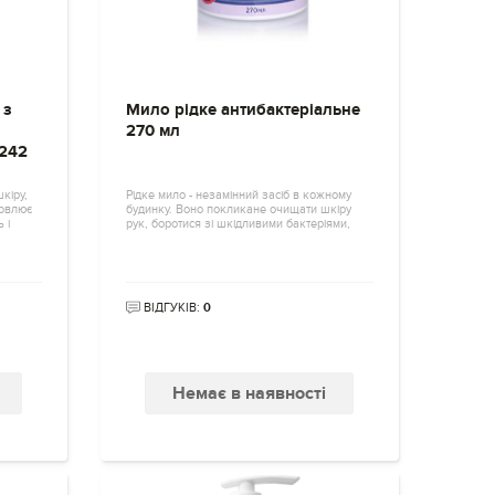
 з
Мило рідке антибактеріальне
270 мл
242
кіру,
Рідке мило - незамінний засіб в кожному
новлює
будинку. Воно покликане очищати шкіру
 і
рук, боротися зі шкідливими бактеріями,
ВІДГУКІВ:
0
Немає в наявності