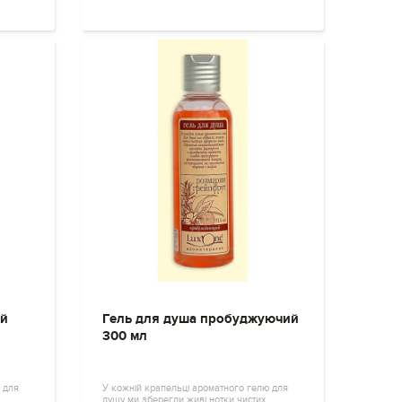
ий
Гель для душа пробуджуючий
300 мл
 для
У кожній крапельці ароматного гелю для
душу ми зберегли живі нотки чистих