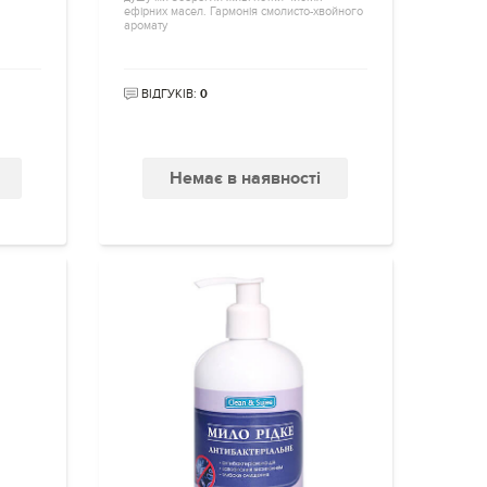
ефірних масел. Гармонія смолисто-хвойного
аромату
ВІДГУКІВ:
0
Немає в наявності