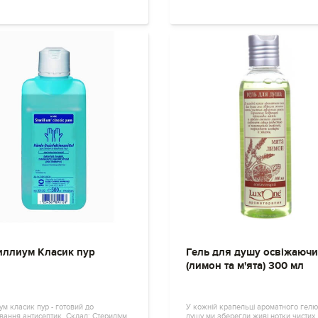
иллиум Класик пур
Гель для душу освіжаюч
(лимон та м'ята) 300 мл
ум класик пур - готовий до
У кожній крапельці ароматного гелю
вання антисептик. Склад: Стериліум
душу ми зберегли живі нотки чистих