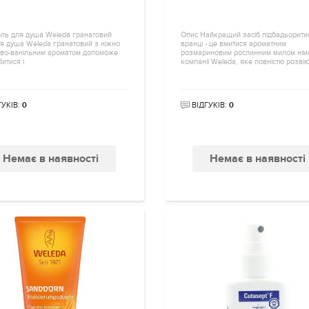
ель для душа Weleda гранатовий
Опис Найкращий засіб підбадьорити
ля душа Weleda гранатовий з ніжно
вранці - це вмитися ароматним
ово-ванільним ароматом допоможе
розмариновим рослинним милом нім
итися і
компанії Weleda, яке повністю розві
ГУКІВ:
0
ВІДГУКІВ:
0
Немає в наявності
Немає в наявності