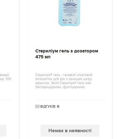
Стериліум гель з дозатором
475 мл
tasept
Стериліум® гель - гелевий спиртовий
лад: 100
антисептик для рук з захищає шкіру
ефектом. Засіб Стериліум® гель має
бактерицидними, фунгіцидними,
ВІДГУКІВ:
0
Немає в наявності