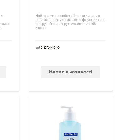
ся
Найкращим способом зберегти чистоту в
антисанітарних умовах є дезінфікуючий гель
ецької
для рук. Гель для рук «Антисептичний»
ює
Біокон
ВІДГУКІВ:
0
Немає в наявності