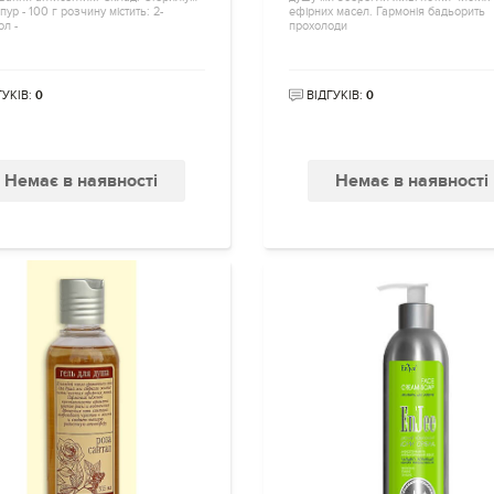
пур - 100 г розчину містить: 2-
ефірних масел. Гармонія бадьорить
л -
прохолоди
ГУКІВ:
0
ВІДГУКІВ:
0
Немає в наявності
Немає в наявності