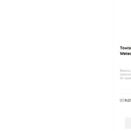
Тоні
Wele
Вранці
прокину
би заря
ВІД