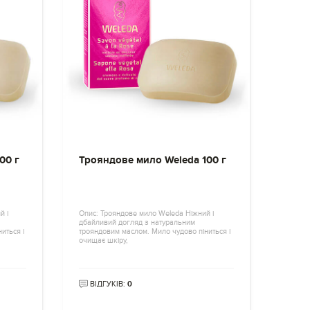
00 г
Трояндове мило Weleda 100 г
й і
Опис: Трояндове мило Weleda Ніжний і
дбайливий догляд з натуральним
иться і
трояндовим маслом. Мило чудово піниться і
очищає шкіру,
ВІДГУКІВ:
0