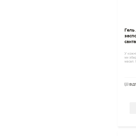
Гель
засп
санта
У кожні
ми збер
масел. 
ВІД