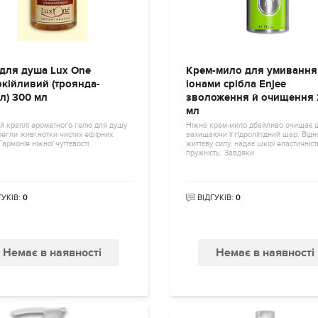
 для душа Lux One
Крем-мило для умивання
окійливий (троянда-
іонами срібла Enjee
л) 300 мл
зволоження й очищення 
мл
й краплі ароматного гелю для душу
Ніжне крем-мило дбайливо очищає ш
егли живі нотки чистих ефірних
захищаючи її гідроліпідний шар. Від
Гармонія ніжної чуттєвості
життєву силу, надає шкірі еластичність
пружність. Завдяки
ГУКІВ:
0
ВІДГУКІВ:
0
Немає в наявності
Немає в наявності