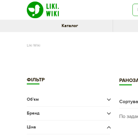
Каталог
Liki Wiki
ФІЛЬТР
РАНОЗА
Об'єм
Сортува
Менше 50 мл
Бренд
По зада
50-100 мл
АРОЗА ПКФ ООО УКРАИНА
Ціна
100-200 мл
БАЛЬЗАМ СПАСАТЕЛЬ ФОРТЕ