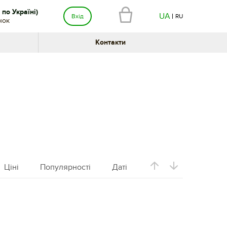
по Україні)
UA
Вхід
RU
нок
Контакти
Ціні
Популярності
Даті