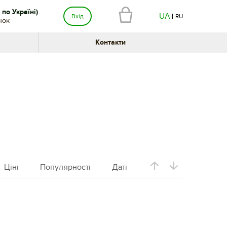
по Україні)
UA
Вхід
RU
нок
Контакти
Ціні
Популярності
Даті