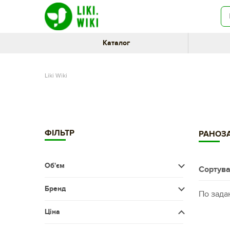
Каталог
Liki Wiki
ФІЛЬТР
РАНОЗА
Об'єм
Сортува
Менше 50 мл
Бренд
По зада
50-100 мл
АРОЗА ПКФ ООО УКРАИНА
Ціна
100-200 мл
БАЛЬЗАМ СПАСАТЕЛЬ ФОРТЕ