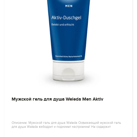
Мужской гель для душа Weleda Men Aktiv
Описание: Мужской гель для душа Weleda Освежающий мужской гель
для душа Weleda взбодрит и поднимет настроение! Не содержит