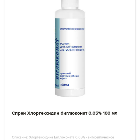
Спрей Хлоргексидин биглюконат 0,05% 100 мл
Описание: Хлоргексидина Биглюконата 0,05% - антисептическое