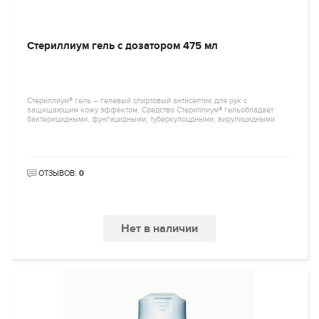
Стериллиум гель с дозатором 475 мл
Стериллиум® гель – гелевый спиртовый антисептик для рук с
защищающим кожу эффектом. Средство Стериллиум® гельобладает
бактерицидными, фунгицидными, туберкулоцдными, вирулицидными
ОТЗЫВОВ:
0
Нет в наличии