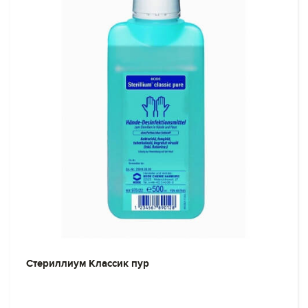
Стериллиум Классик пур